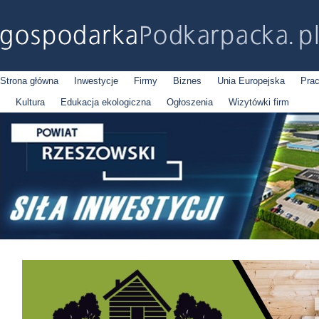
Strona główna
Inwestycje
Firmy
Biznes
Unia Europejska
Pra
Kultura
Edukacja ekologiczna
Ogłoszenia
Wizytówki firm