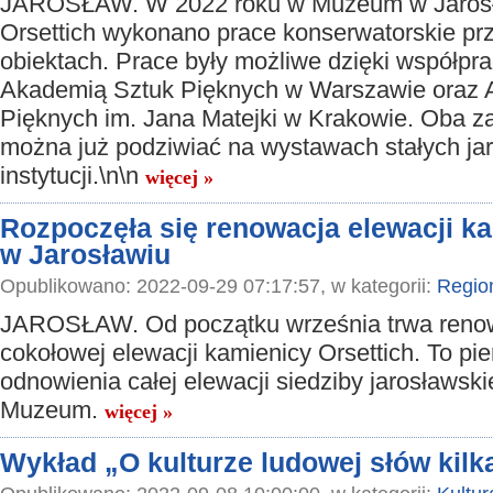
JAROSŁAW. W 2022 roku w Muzeum w Jarosł
Orsettich wykonano prace konserwatorskie pr
obiektach. Prace były możliwe dzięki współp
Akademią Sztuk Pięknych w Warszawie oraz 
Pięknych im. Jana Matejki w Krakowie. Oba z
można już podziwiać na wystawach stałych jar
instytucji.\n\n
więcej »
Rozpoczęła się renowacja elewacji ka
w Jarosławiu
Opublikowano: 2022-09-29 07:17:57, w kategorii:
Regio
JAROSŁAW. Od początku września trwa renow
cokołowej elewacji kamienicy Orsettich. To pi
odnowienia całej elewacji siedziby jarosławsk
Muzeum.
więcej »
Wykład „O kulturze ludowej słów kilk