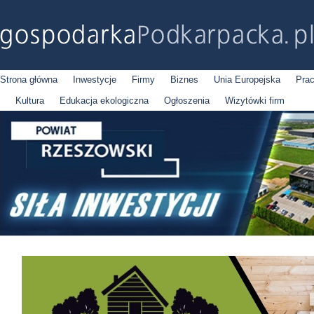
Strona główna
Inwestycje
Firmy
Biznes
Unia Europejska
Pra
Kultura
Edukacja ekologiczna
Ogłoszenia
Wizytówki firm