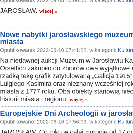
Opublikowano: 2022-09-08 10:00:00, w kategorii:
Kultur
JAROSŁAW.
więcej »
Nowe nabytki jarosławskiego muzeum –
miasta
Opublikowano: 2022-08-10 07:41:22, w kategorii:
Kultur
Na niedawnej aukcji Muzeum w Jarosławiu Ka
Orsettich zakupiło do zbiorów dwa wyjątkowe 
rzadką tekę grafik zatytułowaną „Galicja 1915”
Luigiego Kasimira oraz nieznany wcześniej rę
miasta z 1777 roku. Oba obiekty stanowią nie
historii miasta i regionu.
więcej »
Europejskie Dni Archeologii w jaro
Opublikowano: 2022-06-16 17:56:03, w kategorii:
Kultur
JAROSŁAW. Co roku w całej Europie od 17 d