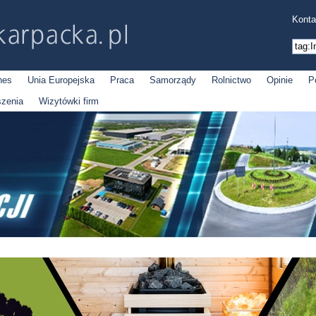
Konta
nes
Unia Europejska
Praca
Samorządy
Rolnictwo
Opinie
P
szenia
Wizytówki firm