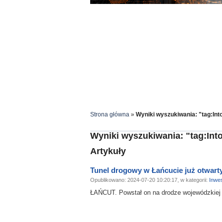
Strona główna
»
Wyniki wyszukiwania: "tag:Int
Wyniki wyszukiwania: "tag:Int
Artykuły
Tunel drogowy w Łańcucie już otwarty
Opublikowano: 2024-07-20 10:20:17, w kategorii:
Inwes
ŁAŃCUT. Powstał on na drodze wojewódzkiej 87