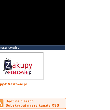
nerzy serwisu
pyWRzeszowie.pl