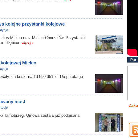
a kolejne przystanki kolejowe
tycje
ark w Mielcu oraz Mielec-Chorzelów. Przystanki
ska - Dębica.
więcej »
Part
 kolejowej Mielec
tycje
 ich koszt na 13 890 351 zł. Do przetargu
kiwany most
Zaku
tycje
 Tarnobrzeg. Umowa została już podpisana,