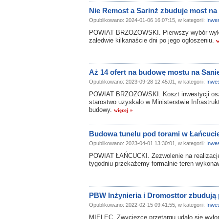
Nie Remost a Sarinż zbuduje most na
Opublikowano: 2024-01-06 16:07:15, w kategorii:
Inwes
POWIAT BRZOZOWSKI. Pierwszy wybór wykon
zaledwie kilkanaście dni po jego ogłoszeniu.
w
Aż 14 ofert na budowę mostu na Sani
Opublikowano: 2023-09-28 12:45:01, w kategorii:
Inwes
POWIAT BRZOZOWSKI. Koszt inwestycji oszac
starostwo uzyskało w Ministerstwie Infrastru
budowy.
więcej »
Budowa tunelu pod torami w Łańcucie 
Opublikowano: 2023-04-01 13:30:01, w kategorii:
Inwes
POWIAT ŁAŃCUCKI. Zezwolenie na realizację 
tygodniu przekażemy formalnie teren wykonaw
PBW Inżynieria i Dromosttor zbudują 
Opublikowano: 2022-02-15 09:41:55, w kategorii:
Inwes
MIELEC. Zwycięzcę przetargu udało się wyłon