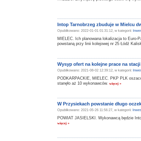
Intop Tarnobrzeg zbuduje w Mielcu dw
Opublikowano: 2022-01-01 01:31:12, w kategorii:
Inwes
MIELEC. Ich planowana lokalizacja to Euro-P
powstaną przy linii kolejowej nr 25 Łódź Kali
Wysyp ofert na kolejne prace na stacji
Opublikowano: 2021-08-02 12:39:12, w kategorii:
Inwes
PODKARPACKIE, MIELEC. PKP PLK oszacowały
stanęło aż 10 wykonawców.
więcej »
W Przysiekach powstanie długo ocze
Opublikowano: 2021-05-26 11:56:27, w kategorii:
Inwes
POWIAT JASIELSKI. Wykonawcą będzie Intop
więcej »