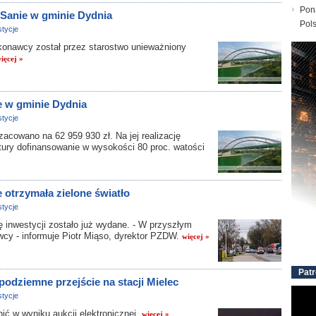
Pon
 Sanie w gminie Dydnia
Pol
tycje
awcy został przez starostwo unieważniony
ięcej »
e w gminie Dydnia
tycje
owano na 62 959 930 zł. Na jej realizację
ktury dofinansowanie w wysokości 80 proc. watości
otrzymała zielone światło
tycje
inwestycji zostało już wydane. - W przyszłym
cy - informuje Piotr Miąso, dyrektor PZDW.
więcej »
Patr
podziemne przejście na stacji Mielec
tycje
ić w wyniku aukcji elektronicznej.
więcej »