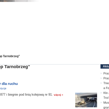
op Tarnobrzeg"
op Tarnobrzeg"
Aktu
Prac
Pra
 dla ruchu
Trw
a F
tycje
Kto 
7 i biegnie pod linią kolejową nr 91.
więcej »
Troi
Mus
gran