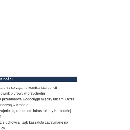
alności
a przy sprzątanie komisariatu policji
cownik biurowy w przychodni
a przebudowa wodociągu między ulicami Okrzei
orteczną w Krośnie
zajmie się remontem infrastruktury Karpackiej
?
zle uchowca i ząb kaszalota zatrzymane na
icy