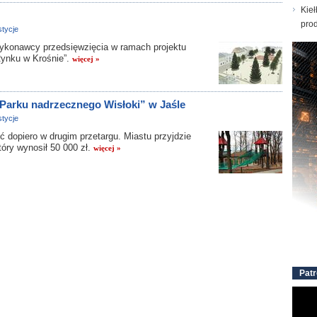
Kieł
prod
tycje
konawcy przedsięwzięcia w ramach projektu
 Rynku w Krośnie”.
więcej »
„Parku nadrzecznego Wisłoki” w Jaśle
tycje
 dopiero w drugim przetargu. Miastu przyjdzie
tóry wynosił 50 000 zł.
więcej »
Patr