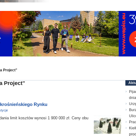
a Project"
a Project"
Aktu
Pija
dni
” krośnieńskiego Rynku
Urz
Bur
tycje
Ulic
ania limit kosztów wynosi 1 900 000 zł. Ceny obu
Prac
Kieł
prod