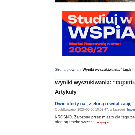
Strona główna
»
Wyniki wyszukiwania: "tag:Infr
Wyniki wyszukiwania: "tag:Infr
Artykuły
Dwie oferty na „zieloną rewitalizację
Opublikowano: 2026-05-08 10:09:47, w kategorii:
Inwes
KROSNO. Założony przez miasto dla tego zad
ofert są trochę wyższe.
więcej »