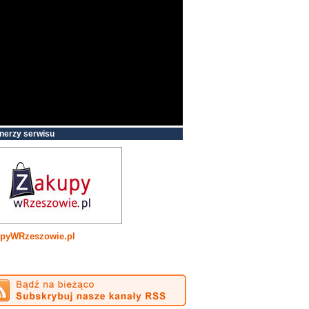
nerzy serwisu
pyWRzeszowie.pl