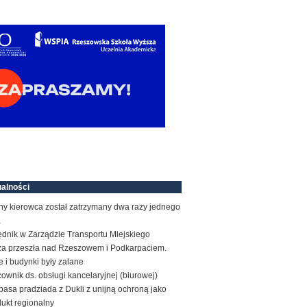
alności
ny kierowca został zatrzymany dwa razy jednego
a
ędnik w Zarządzie Transportu Miejskiego
za przeszła nad Rzeszowem i Podkarpaciem.
e i budynki były zalane
ownik ds. obsługi kancelaryjnej (biurowej)
basa pradziada z Dukli z unijną ochroną jako
ukt regionalny