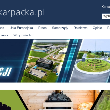
Konta
nes
Unia Europejska
Praca
Samorządy
Rolnictwo
Opinie
P
szenia
Wizytówki firm