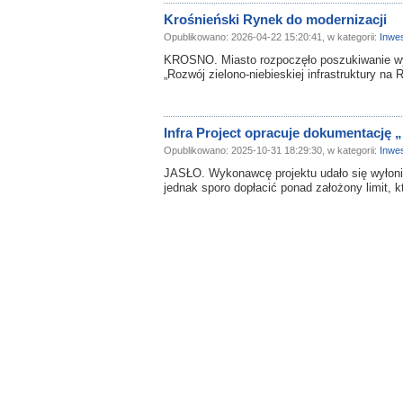
Krośnieński Rynek do modernizacji
Opublikowano: 2026-04-22 15:20:41, w kategorii:
Inwes
KROSNO. Miasto rozpoczęło poszukiwanie wy
„Rozwój zielono-niebieskiej infrastruktury na
Infra Project opracuje dokumentację 
Opublikowano: 2025-10-31 18:29:30, w kategorii:
Inwes
JASŁO. Wykonawcę projektu udało się wyłonić
jednak sporo dopłacić ponad założony limit, k