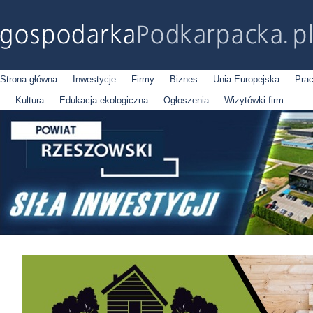
Strona główna
Inwestycje
Firmy
Biznes
Unia Europejska
Pra
Kultura
Edukacja ekologiczna
Ogłoszenia
Wizytówki firm