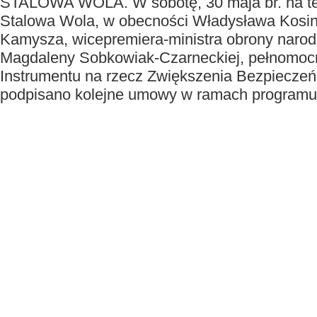
STALOWA WOLA. W sobotę, 30 maja br. na te
Stalowa Wola, w obecności Władysława Kosin
Kamysza, wicepremiera-ministra obrony narod
Magdaleny Sobkowiak-Czarneckiej, pełnomocn
Instrumentu na rzecz Zwiększenia Bezpiecze
podpisano kolejne umowy w ramach program