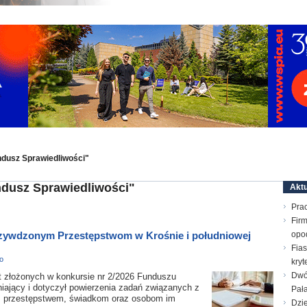
ndusz Sprawiedliwości"
ndusz Sprawiedliwości"
Aktu
Prac
Firm
zywdzonym Przestępstwom w Krośnie i południowej
opo
Fias
o
kry
Dwó
złożonych w konkursie nr 2/2026 Funduszu
niający i dotyczył powierzenia zadań związanych z
Pał
 przestępstwem, świadkom oraz osobom im
Dzie