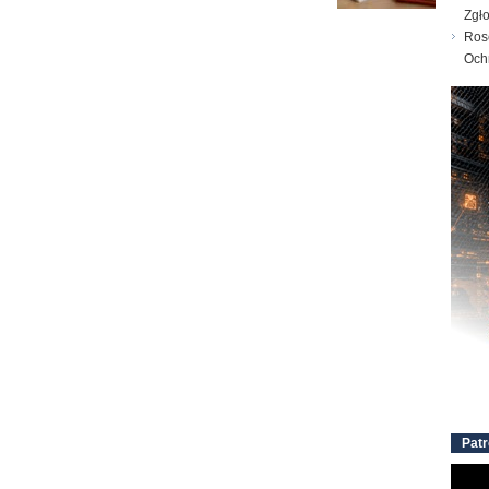
Zgł
Ros
Och
Patr