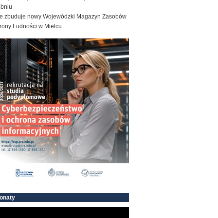
obniu
e zbuduje nowy Wojewódzki Magazyn Zasobów
rony Ludności w Mielcu
onaty