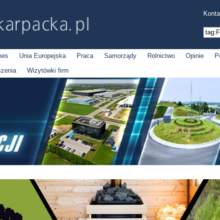
Konta
nes
Unia Europejska
Praca
Samorządy
Rolnictwo
Opinie
P
szenia
Wizytówki firm