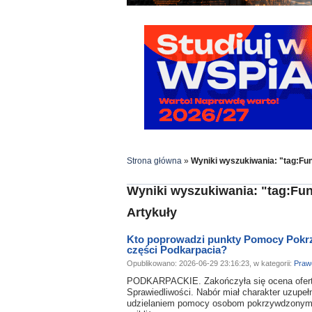
Strona główna
»
Wyniki wyszukiwania: "tag:Fu
Wyniki wyszukiwania: "tag:Fu
Artykuły
Kto poprowadzi punkty Pomocy Pokr
części Podkarpacia?
Opublikowano: 2026-06-29 23:16:23, w kategorii:
Praw
PODKARPACKIE. Zakończyła się ocena ofert 
Sprawiedliwości. Nabór miał charakter uzupeł
udzielaniem pomocy osobom pokrzywdzonym