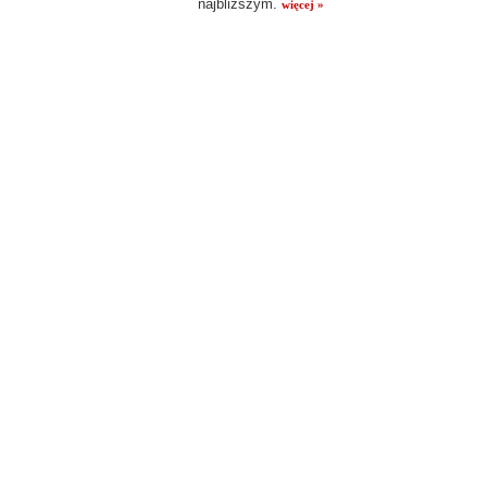
najbliższym.
więcej »