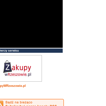
nerzy serwisu
pyWRzeszowie.pl