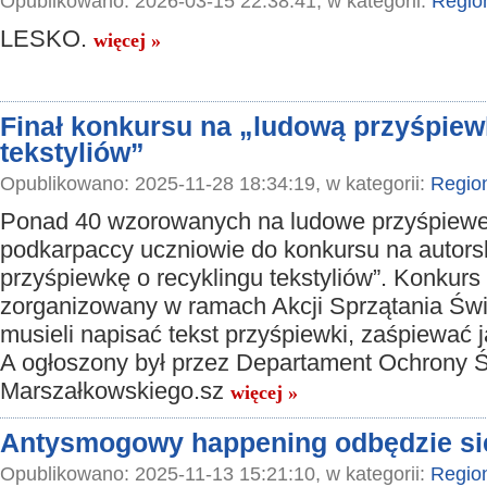
Opublikowano: 2026-03-15 22:38:41, w kategorii:
Regio
LESKO.
więcej »
Finał konkursu na „ludową przyśpiew
tekstyliów”
Opublikowano: 2025-11-28 18:34:19, w kategorii:
Regio
Ponad 40 wzorowanych na ludowe przyśpiewek
podkarpaccy uczniowie do konkursu na autors
przyśpiewkę o recyklingu tekstyliów”. Konkurs 
zorganizowany w ramach Akcji Sprzątania Świ
musieli napisać tekst przyśpiewki, zaśpiewać ją
A ogłoszony był przez Departament Ochrony 
Marszałkowskiego.sz
więcej »
Antysmogowy happening odbędzie si
Opublikowano: 2025-11-13 15:21:10, w kategorii:
Regio