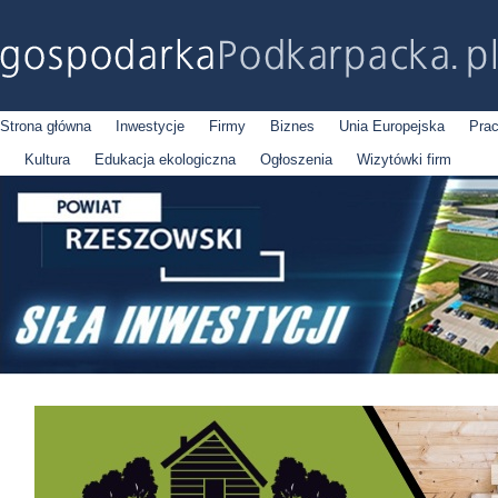
Strona główna
Inwestycje
Firmy
Biznes
Unia Europejska
Pra
Kultura
Edukacja ekologiczna
Ogłoszenia
Wizytówki firm