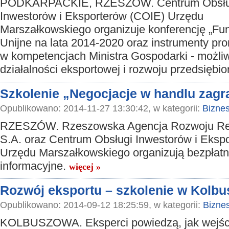
PODKARPACKIE, RZESZÓW. Centrum Obsłu
Inwestorów i Eksporterów (COIE) Urzędu
Marszałkowskiego organizuje konferencję „Fu
Unijne na lata 2014-2020 oraz instrumenty pr
w kompetencjach Ministra Gospodarki - możli
działalności eksportowej i rozwoju przedsiębio
Szkolenie „Negocjacje w handlu zag
Opublikowano: 2014-11-27 13:30:42, w kategorii:
Bizne
RZESZÓW. Rzeszowska Agencja Rozwoju Re
S.A. oraz Centrum Obsługi Inwestorów i Eksp
Urzędu Marszałkowskiego organizują bezpłatn
informacyjne.
więcej »
Rozwój eksportu – szkolenie w Kolb
Opublikowano: 2014-09-12 18:25:59, w kategorii:
Bizne
KOLBUSZOWA. Eksperci powiedzą, jak wejśc 