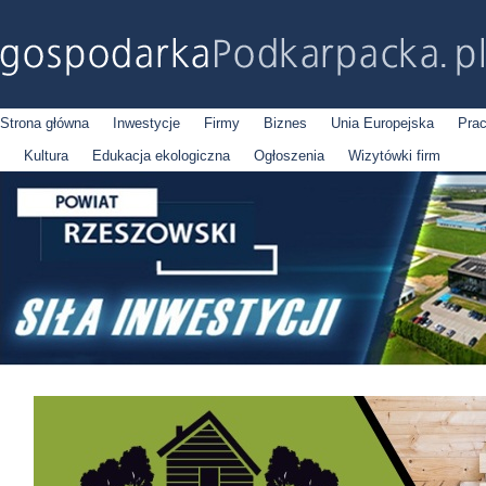
Strona główna
Inwestycje
Firmy
Biznes
Unia Europejska
Pra
Kultura
Edukacja ekologiczna
Ogłoszenia
Wizytówki firm