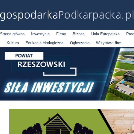
Strona główna
Inwestycje
Firmy
Biznes
Unia Europejska
Pra
Kultura
Edukacja ekologiczna
Ogłoszenia
Wizytówki firm