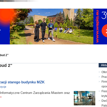
bud 2"
bud 2"
Aktu
Ofer
Prac
acji starego budynku MZK
Firm
opo
tycje
Fias
nformatyczne Centrum Zarządzania Miastem oraz
kry
 »
Dwó
Pał