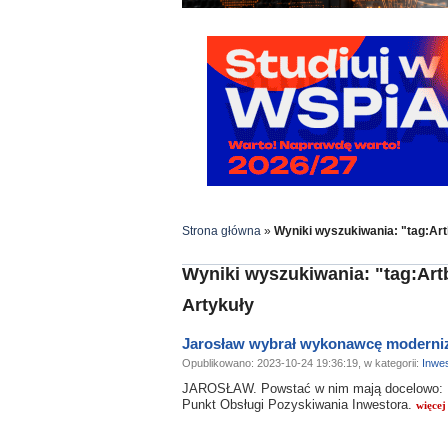
Strona główna
»
Wyniki wyszukiwania: "tag:Art
Wyniki wyszukiwania: "tag:Art
Artykuły
Jarosław wybrał wykonawcę moderniz
Opublikowano: 2023-10-24 19:36:19, w kategorii:
Inwes
JAROSŁAW. Powstać w nim mają docelowo: I
Punkt Obsługi Pozyskiwania Inwestora.
więcej