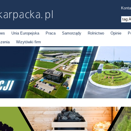
Konta
nes
Unia Europejska
Praca
Samorządy
Rolnictwo
Opinie
P
szenia
Wizytówki firm