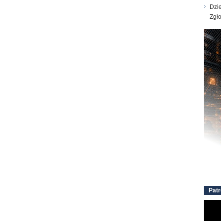
Dzie
Zgł
Patr