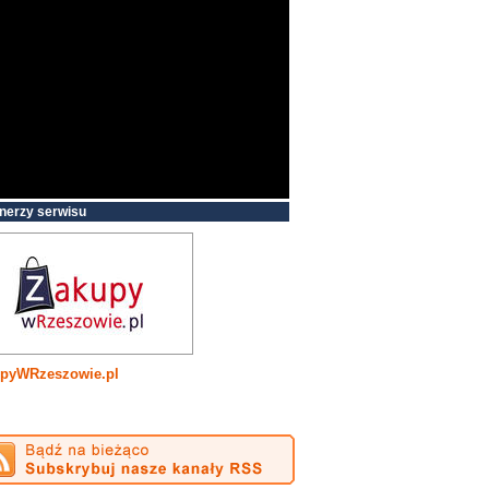
nerzy serwisu
pyWRzeszowie.pl