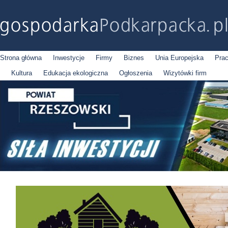
Strona główna
Inwestycje
Firmy
Biznes
Unia Europejska
Pra
Kultura
Edukacja ekologiczna
Ogłoszenia
Wizytówki firm