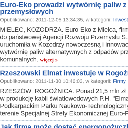
Euro-Eko prowadzi wytwórnię paliw 
przemysłowych
Opublikowano: 2011-12-05 13:34:35, w kategorii:
Inwest
MIELEC, KOZODRZA. Euro-Eko z Mielca, fir
do państwowej Agencji Rozwoju Przemysłu S.
uruchomiła w Kozodrzy nowoczesną i innowac
wytwórnię paliw alternatywnych z odpadów pr
komunalnych.
więcej »
Rzeszowski Elmat inwestuje w Rogoź
Opublikowano: 2011-11-30 10:46:03, w kategorii:
Firmy
RZESZÓW, ROGOŹNICA. Ponad 21,5 mln zł z
w produkcję kabli światłowodowych P.H. "Elma
Podkarpackim Parku Naukowo-Technologiczn
terenie Specjalnej Strefy Ekonomicznej Euro-
Jak firma może dostać energopożyc