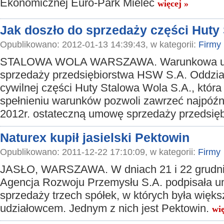
Ekonomicznej Euro-Park Mielec
więcej »
Jak doszło do sprzedaży części Huty
Opublikowano: 2012-01-13 14:39:43, w kategorii:
Firmy
STALOWA WOLA WARSZAWA. Warunkowa 
sprzedaży przedsiębiorstwa HSW S.A. Oddział I
cywilnej części Huty Stalowa Wola S.A., która
spełnieniu warunków pozwoli zawrzeć najpóźni
2012r. ostateczną umowę sprzedaży przedsię
Naturex kupił jasielski Pektowin
Opublikowano: 2011-12-22 17:10:09, w kategorii:
Firmy
JASŁO, WARSZAWA. W dniach 21 i 22 grudnia
Agencja Rozwoju Przemysłu S.A. podpisała 
sprzedaży trzech spółek, w których była wię
udziałowcem. Jednym z nich jest Pektowin.
wię