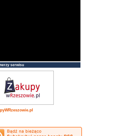
nerzy serwisu
pyWRzeszowie.pl