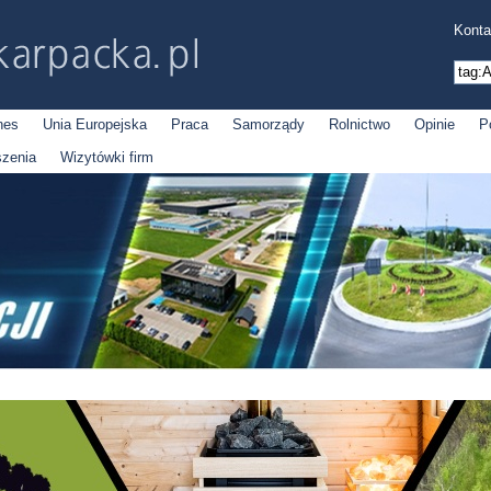
Konta
nes
Unia Europejska
Praca
Samorządy
Rolnictwo
Opinie
P
szenia
Wizytówki firm