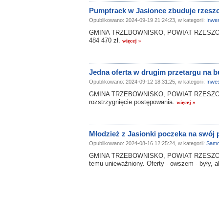
Pumptrack w Jasionce zbuduje rzesz
Opublikowano: 2024-09-19 21:24:23, w kategorii:
Inwes
GMINA TRZEBOWNISKO, POWIAT RZESZOWSKI
484 470 zł.
więcej »
Jedna oferta w drugim przetargu na
Opublikowano: 2024-09-12 18:31:25, w kategorii:
Inwes
GMINA TRZEBOWNISKO, POWIAT RZESZOWSK
rozstrzygnięcie postępowania.
więcej »
Młodzież z Jasionki poczeka na swój 
Opublikowano: 2024-08-16 12:25:24, w kategorii:
Samo
GMINA TRZEBOWNISKO, POWIAT RZESZOWSKI.
temu unieważniony. Oferty - owszem - były, a