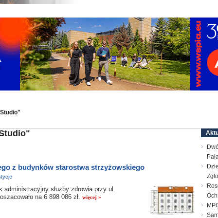
Studio"
Studio"
Aktu
Dwó
Pał
ego z budynków starostwa strzyżowskiego
Dzie
Zgł
tycje
Ros
ministracyjny służby zdrowia przy ul.
Och
 oszacowało na 6 898 086 zł.
więcej »
MPG
Sam