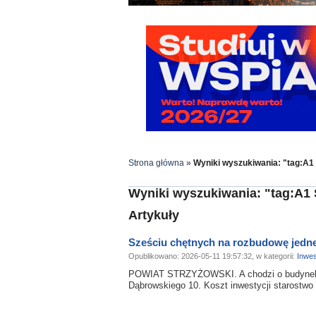
Strona główna
»
Wyniki wyszukiwania: "tag:A1 
Wyniki wyszukiwania: "tag:A1 
Artykuły
Sześciu chętnych na rozbudowę jedn
Opublikowano: 2026-05-11 19:57:32, w kategorii:
Inwes
POWIAT STRZYŻOWSKI. A chodzi o budynek ad
Dąbrowskiego 10. Koszt inwestycji starostwo