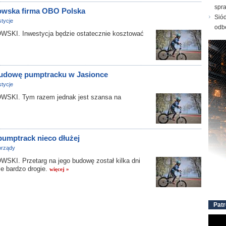
spr
owska firma OBO Polska
Sió
tycje
odb
. Inwestycja będzie ostatecznie kosztować
 budowę pumptracku w Jasionce
tycje
I. Tym razem jednak jest szansa na
pumptrack nieco dłużej
rządy
 Przetarg na jego budowę został kilka dni
le bardzo drogie.
więcej »
Patr