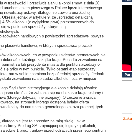
 w trzeźwości i przeciwdziałaniu alkoholizmowi z dnia 26
zed uruchomieniem pierwszego w Polsce łącza internetowego
się nowelizacji ustawy, dlatego nie zawiera ona żadnej
. Określa jednak w artykule 9, że „sprzedaż detaliczną
j 4,5% alkoholu (z wyjątkiem piwa) przeznaczonych do
się w punktach sprzedaży, którymi są:
koholowych;
 placówkach handlowych o powierzchni sprzedażowej powyżej
nne placówki handlowe, w których sprzedawca prowadzi
”.
jów alkoholowych, co w przypadku sklepów internetowych nie
a dokonać z każdego zakątka kraju. Ponadto zezwolenie na
 burmistrza lub prezydenta miasta dla punktu sprzedaży o
ć się tylko w tym punkcie. Tylko ostatni etap sprzedaży
uriera, ma w sobie znamiona bezpośredniej sprzedaży. Jednak
Part
yskało zezwolenie na sprzedaż alkoholu, lecz w miejscu
ego Sądu Administracyjnego e-alkohole działają również
a jasno określa, że zabrania się na obszarze kraju reklamy i
iwa (którego dotyczą inne przepisy). Orzeczenie zwraca
etowego, na stronach którego dostępna byłaby oferta
owadziłaby do naruszenia generalnego zakazu promocji tych
?
Zaku
 dlatego nie jest to sprzedaż na taką skalę, jak w
zes firmy Pro-Log SA, zajmującej się logistyką alkoholi,
a zaledwie 1 proc. trunków przechodzących przez jego centrum