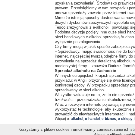
uzyskania zezwolenia”. Środowisko prawnicze
prawem. Przedsiębiorcy w tym przypadku pow
umowa sprzedaży zawarta przez internet uważ
Mimo że istnieją sposoby dostosowania nowoc
dużych dyskontów spożywczych wycofało się 
Tesco zrezygnował z e-alkoholi, powołując s
Podobną decyzję podjęły inne duże sieci hand
sieci handlowych e-alkohol sprzedają Auchan 
wyłącznie po zalogowaniu.
Czy firmy mogą w jakiś sposób zabezpieczyć 
– Sprzedawcy, mając świadomość nie do końc
internet, najczęściej tworzą odrębne firmy do
zezwolenia na sprzedaż detaliczną alkoholu 
macierzystej firmy – zauważa Dariusz Jarmiń
Sprzedaż alkoholu na Zachodzie
W innych europejskich krajach sprzedaż alkoho
przykładu: w Anglii przyznaje się dwie licen
konkretnej osoby. W przypadku sprzedaży prz
sprzedawany w sieci alkohol.
Wszystko wskazuje na to, że to nie sprzedaż
trzeźwości i przeciwdziałaniu alkoholizmowi
Wraz z rozwojem internetu pojawiają się now
wykorzystać te technologie, aby skutecznie 
prowadzić do niewłaściwych interpretacji i na
Więcej o:
alkohol
,
e-handel
,
e-biznes
,
e-sklepy
,
Korzystamy z plików cookies i umożliwiamy zamieszczanie ich stro
Więcej o plikach cooki