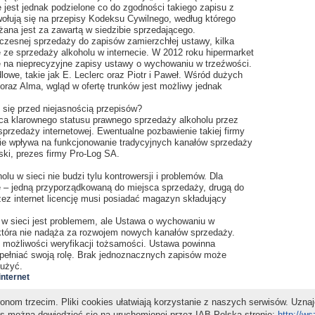
 jest jednak podzielone co do zgodności takiego zapisu z
ołują się na przepisy Kodeksu Cywilnego, według którego
ana jest za zawartą w siedzibie sprzedającego.
zesnej sprzedaży do zapisów zamierzchłej ustawy, kilka
ze sprzedaży alkoholu w internecie. W 2012 roku hipermarket
ię na nieprecyzyjne zapisy ustawy o wychowaniu w trzeźwości.
lowe, takie jak E. Leclerc oraz Piotr i Paweł. Wśród dużych
oraz Alma, wgląd w ofertę trunków jest możliwy jednak
się przed niejasnością przepisów?
a klarownego statusu prawnego sprzedaży alkoholu przez
 sprzedaży internetowej. Ewentualne pozbawienie takiej firmy
nie wpływa na funkcjonowanie tradycyjnych kanałów sprzedaży
ski, prezes firmy Pro-Log SA.
lu w sieci nie budzi tylu kontrowersji i problemów. Dla
cje – jedną przyporządkowaną do miejsca sprzedaży, drugą do
ez internet licencję musi posiadać magazyn składujący
 w sieci jest problemem, ale Ustawa o wychowaniu w
, która nie nadąża za rozwojem nowych kanałów sprzedaży.
e możliwości weryfikacji tożsamości. Ustawa powinna
spełniać swoją rolę. Brak jednoznacznych zapisów może
dużyć.
internet
Udostępnij
nom trzecim. Pliki cookies ułatwiają korzystanie z naszych serwisów. Uzna
es można dowiedzieć się na uruchomionej przez IAB Polska stronie:
http://w