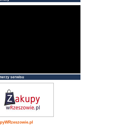
nerzy serwisu
pyWRzeszowie.pl