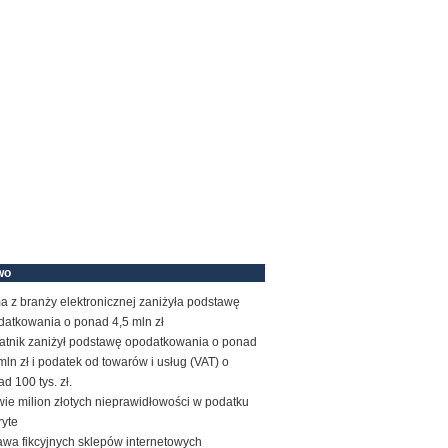
wo
a z branży elektronicznej zaniżyła podstawę
datkowania o ponad 4,5 mln zł
atnik zaniżył podstawę opodatkowania o ponad
mln zł i podatek od towarów i usług (VAT) o
d 100 tys. zł.
ie milion złotych nieprawidłowości w podatku
ryte
awa fikcyjnych sklepów internetowych