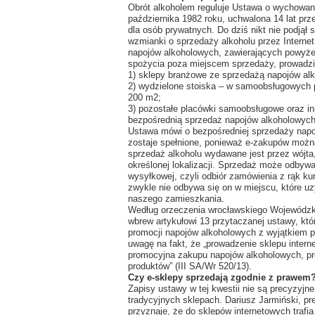
Obrót alkoholem reguluje Ustawa o wychowaniu
października 1982 roku, uchwalona 14 lat pr
dla osób prywatnych. Do dziś nikt nie podjął 
wzmianki o sprzedaży alkoholu przez Internet
napojów alkoholowych, zawierających powyże
spożycia poza miejscem sprzedaży, prowadzi 
1) sklepy branżowe ze sprzedażą napojów al
2) wydzielone stoiska – w samoobsługowych
200 m2;
3) pozostałe placówki samoobsługowe oraz i
bezpośrednią sprzedaż napojów alkoholowych
Ustawa mówi o bezpośredniej sprzedaży napo
zostaje spełnione, ponieważ e-zakupów możn
sprzedaż alkoholu wydawane jest przez wójta,
określonej lokalizacji. Sprzedaż może odbywa
wysyłkowej, czyli odbiór zamówienia z rąk k
zwykle nie odbywa się on w miejscu, które uz
naszego zamieszkania.
Według orzeczenia wrocławskiego Wojewódzki
wbrew artykułowi 13 przytaczanej ustawy, któr
promocji napojów alkoholowych z wyjątkiem p
uwagę na fakt, że „prowadzenie sklepu intern
promocyjna zakupu napojów alkoholowych, pr
produktów” (III SA/Wr 520/13).
Czy e-sklepy sprzedają zgodnie z prawem
Zapisy ustawy w tej kwestii nie są precyzyjne,
tradycyjnych sklepach. Dariusz Jarmiński, pre
przyznaje, że do sklepów internetowych trafi