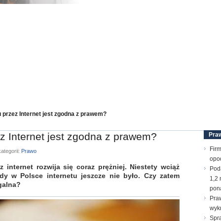
 przez Internet jest zgodna z prawem?
z Internet jest zgodna z prawem?
Pra
Firm
ategorii:
Prawo
opo
internet rozwija się coraz prężniej. Niestety wciąż
Pod
edy w Polsce internetu jeszcze nie było. Czy zatem
1,2 
galna?
pona
Praw
wyk
Spr