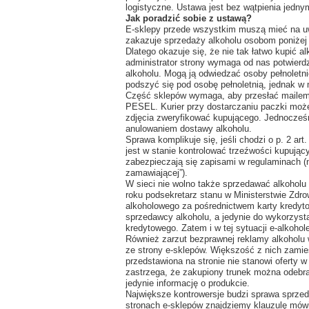
logistyczne. Ustawa jest bez wątpienia jedn
Jak poradzić sobie z ustawą?
E-sklepy przede wszystkim muszą mieć na uw
zakazuje sprzedaży alkoholu osobom poniżej 
Dlatego okazuje się, że nie tak łatwo kupić a
administrator strony wymaga od nas potwierdz
alkoholu. Mogą ją odwiedzać osoby pełnoletn
podszyć się pod osobę pełnoletnią, jednak w 
Część sklepów wymaga, aby przesłać mailem
PESEL. Kurier przy dostarczaniu paczki moż
zdjęcia zweryfikować kupującego. Jednocz
anulowaniem dostawy alkoholu.
Sprawa komplikuje się, jeśli chodzi o p. 2 ar
jest w stanie kontrolować trzeźwości kupujący
zabezpieczają się zapisami w regulaminach (n
zamawiającej”).
W sieci nie wolno także sprzedawać alkoholu 
roku podsekretarz stanu w Ministerstwie Zdr
alkoholowego za pośrednictwem karty kredyt
sprzedawcy alkoholu, a jedynie do wykorzyst
kredytowego. Zatem i w tej sytuacji e-alkohol
Również zarzut bezprawnej reklamy alkoholu
ze strony e-sklepów. Większość z nich zamies
przedstawiona na stronie nie stanowi oferty 
zastrzega, że zakupiony trunek można odebrać
jedynie informację o produkcie.
Największe kontrowersje budzi sprawa sprzed
stronach e-sklepów znajdziemy klauzulę mów