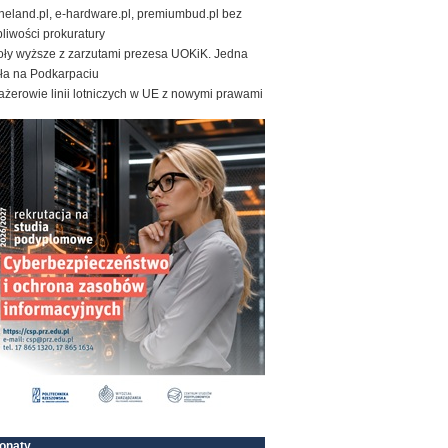
neland.pl, e-hardware.pl, premiumbud.pl bez
liwości prokuratury
oły wyższe z zarzutami prezesa UOKiK. Jedna
ała na Podkarpaciu
żerowie linii lotniczych w UE z nowymi prawami
onaty