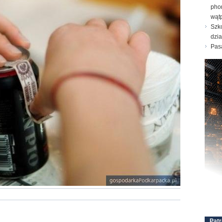
pho
wątp
Szk
dzi
Pasa
Patr