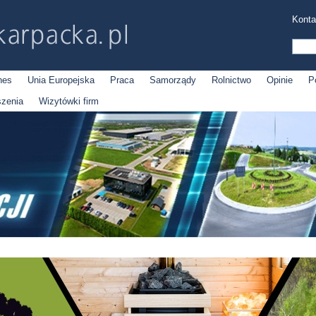
Konta
nes
Unia Europejska
Praca
Samorządy
Rolnictwo
Opinie
P
szenia
Wizytówki firm