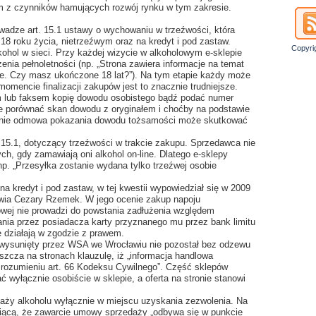
ym z czynników hamujących rozwój rynku w tym zakresie.
adze art. 15.1 ustawy o wychowaniu w trzeźwości, która
18 roku życia, nietrzeźwym oraz na kredyt i pod zastaw.
Copyri
lkohol w sieci. Przy każdej wizycie w alkoholowym e-sklepie
enia pełnoletności (np. „Strona zawiera informacje na temat
ie. Czy masz ukończone 18 lat?”). Na tym etapie każdy może
momencie finalizacji zakupów jest to znacznie trudniejsze.
 lub faksem kopię dowodu osobistego bądź podać numer
e porównać skan dowodu z oryginałem i choćby na podstawie
eśnie odmowa pokazania dowodu tożsamości może skutkować
t. 15.1, dotyczący trzeźwości w trakcie zakupu. Sprzedawca nie
ch, gdy zamawiają oni alkohol on-line. Dlatego e-sklepy
p. „Przesyłka zostanie wydana tylko trzeźwej osobie
na kredyt i pod zastaw, w tej kwestii wypowiedział się w 2009
owia Cezary Rzemek. W jego ocenie zakup napoju
owej nie prowadzi do powstania zadłużenia względem
ania przez posiadacza karty przyznanego mu przez bank limitu
e działają w zgodzie z prawem.
 wysunięty przez WSA we Wrocławiu nie pozostał bez odzewu
zcza na stronach klauzulę, iż „informacja handlowa
w rozumieniu art. 66 Kodeksu Cywilnego”. Część sklepów
 wyłącznie osobiście w sklepie, a oferta na stronie stanowi
aży alkoholu wyłącznie w miejscu uzyskania zezwolenia. Na
iącą, że zawarcie umowy sprzedaży „odbywa się w punkcie