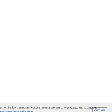
jemy, że kontynuując korzystanie z serwisu, wyrażasz na to zgodę.
Zamknij
szystkoociasteczkach.pl
.