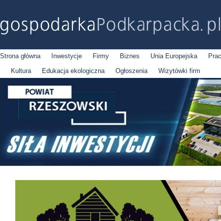
Strona główna
Inwestycje
Firmy
Biznes
Unia Europejska
Pra
Kultura
Edukacja ekologiczna
Ogłoszenia
Wizytówki firm