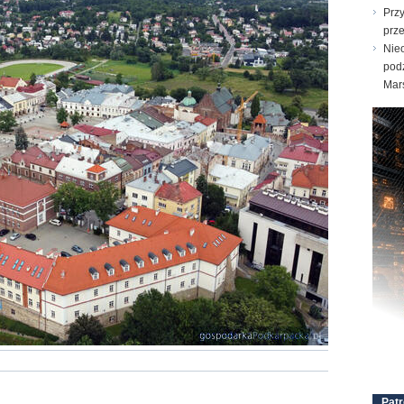
Prz
prz
Nie
pod
Mar
Patr