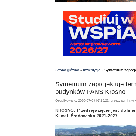
Strona główna
»
Inwestycje
»
Symetrium zaproj
Symetrium zaprojektuje te
budynków PANS Krosno
Opublikowano: 2026-07-09 07:13:22, przez: admin, w k
KROSNO. Przedsięwzięcie jest dofina
Klimat, Środowisko 2021-2027.