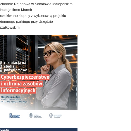
ychodnię Rejonową w Sokołowie Małopolskim
ebuduje firma Marmir
oczekiwane kłopoty z wykonawcą projektu
ziemnego parkingu przy Urzędzie
szałkowskim
onaty