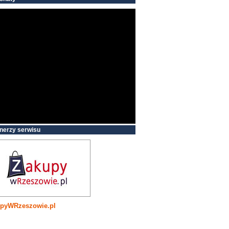
nerzy serwisu
pyWRzeszowie.pl