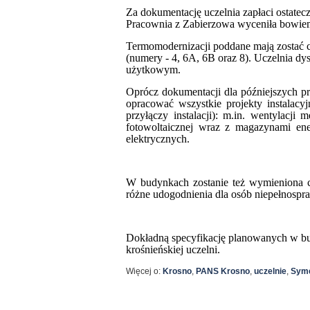
Za dokumentację uczelnia zapłaci ostatecz
Pracownia z Zabierzowa wyceniła bowiem
Termomodernizacji poddane mają zostać c
(numery - 4, 6A, 6B oraz 8). Uczelnia 
użytkowym.
Oprócz dokumentacji dla późniejszych p
opracować wszystkie projekty instalac
przyłączy instalacji): m.in. wentylacji me
fotowoltaicznej wraz z magazynami ener
elektrycznych.
W budynkach zostanie też wymieniona cz
różne udogodnienia dla osób niepełnospr
Dokładną specyfikację planowanych w bu
krośnieńskiej uczelni.
Więcej o:
Krosno
,
PANS Krosno
,
uczelnie
,
Syme