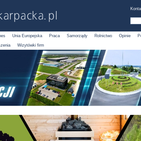
Konta
nes
Unia Europejska
Praca
Samorządy
Rolnictwo
Opinie
P
szenia
Wizytówki firm