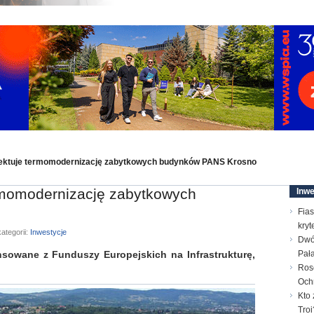
ektuje termomodernizację zabytkowych budynków PANS Krosno
rmomodernizację zabytkowych
Inwe
Fias
kry
ategorii:
Inwestycje
Dwó
nsowane z Funduszy Europejskich na Infrastrukturę,
Pał
Ros
Och
Kto 
Troi