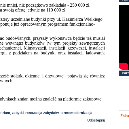
nie mniej, niż początkowo zakładała - 250 000 zł.
 swoją ofertę jedynie na
110 000 zł.
ztery uczelniane budynki przy ul. Kazimierza Wielkiego
dysponuje już opracowanym programem funkcjonalno-
rac budowlanych, przyszły wykonawca będzie też musiał
yjne wewnątrz budynków (w tym projekty zewnętrznych
chanicznej, klimatyzacji, instalacji grzewczej, instalacji
gii z podziałem na budynki oraz instalacji ładowarek
Part
ęść stolarki okiennej i drzwiowej, pojawią się również
awnych.
dynkach zmian można znaleźć na platformie zakupowej
trium
,
zabytki
,
renowacja zabytków
,
termomodernizacja
Zaku
Udostępnij