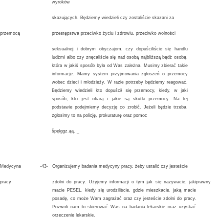
wyroków
skazujących. Będziemy wiedzieli czy zostaliście skazani za
przemocą
przestępstwa przeciwko życiu i zdrowiu, przeciwko wolności
seksualnej i dobrym obyczajom, czy dopuściliście się handlu
ludźmi albo czy znęcaliście się nad osobą najbliższą bądź osobą,
która w jakiś sposób była od Was zależna. Musimy zbierać takie
informacje. Mamy system przyjmowania zgłoszeń o przemocy
wobec dzieci i młodzieży. W razie potrzeby będziemy reagować.
Będziemy wiedzieli kto dopuścił się przemocy, kiedy, w jaki
sposób, kto jest ofiarą i jakie są skutki przemocy. Na tej
podstawie podejmiemy decyzję co zrobić. Jeżeli będzie trzeba,
zgłosimy to na policję, prokuraturę oraz pomoc
špęłggz.ąą. _
Medycyna
-43-
Organizujemy badania medycyny pracy, żeby ustalić czy jesteście
pracy
zdolni do pracy. Użyjemy informacji o tym jak się nazywacie, jaki
prawny
macie PESEL, kiedy się urodziliście, gdzie mieszkacie, jaką macie
posadę, co może Wam zagrażać oraz czy jesteście zdolni do pracy.
Pozwoli nam to skierować Was na badania lekarskie oraz uzyskać
orzeczenie lekarskie.