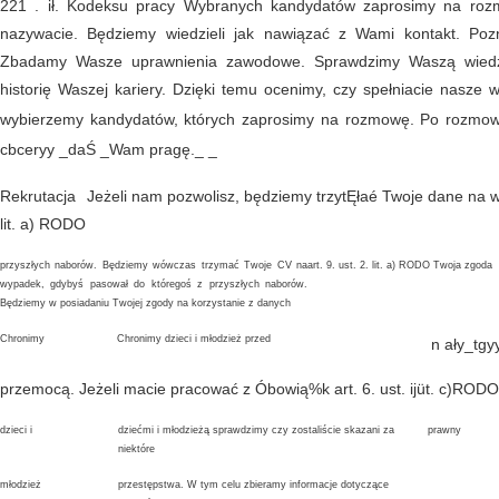
22
1
. ił. Kodeksu pracy Wybranych kandydatów zaprosimy na roz
nazywacie. Będziemy wiedzieli jak nawiązać z Wami kontakt. Po
Zbadamy Wasze uprawnienia zawodowe. Sprawdzimy Waszą wiedzę
historię Waszej kariery. Dzięki temu ocenimy, czy spełniacie nasze
wybierzemy kandydatów, których zaprosimy na rozmowę. Po rozmo
cbceryy _daŚ _Wam pragę._ _
Rekrutacja
Jeżeli nam pozwolisz, będziemy trzytĘłaé Twoje dane na w
lit. a) RODO
przyszłych naborów. Będziemy wówczas trzymać Twoje CV na
art. 9. ust. 2. lit. a) RODO Twoja zgoda
wypadek, gdybyś pasował do któregoś z przyszłych naborów.
Będziemy w posiadaniu Twojej zgody na korzystanie z danych
Chronimy
Chronimy dzieci i młodzież przed
n
ały_tgy
przemocą. Jeżeli macie pracować z Óbowią%k art. 6. ust. ijüt. c)RODO
dzieci i
dziećmi i młodzieżą sprawdzimy czy zostaliście skazani za
prawny
niektóre
młodzież
przestępstwa. W tym celu zbieramy informacje dotyczące