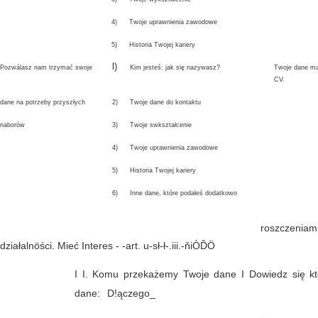
4)
Twoje uprawnienia zawodowe
5)
Historia Twojej kariery
l)
Pozwálasz nam trzymać swoje
Kim jesteś: jak się nazywasz?
Twoje dane ma
CV.
dane na potrzeby przyszłych
2)
Twoje dane do kontaktu
naborów
3)
Twoje swkształcenie
4)
Twoje uprawnienia zawodowe
5)
Historia Twojej kariery
6)
Inne dane, które podałeś dodatkowo
roszczeniami
działalnöści. Mieć Interes - -art. u-sł-ł-.iii.-ňiÓĎÖ
I
I. Komu przekażemy Twoje dane I Dowiedz się kt
dane:
D!ączego_