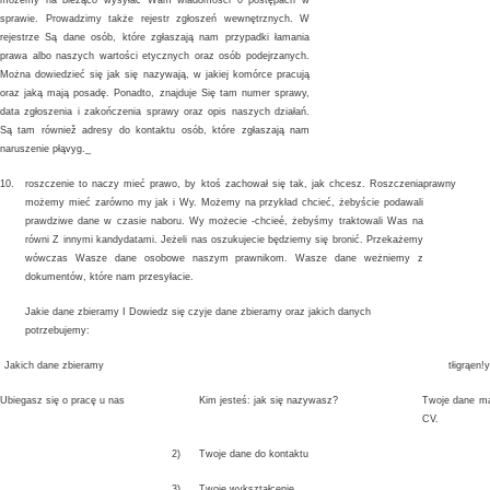
możemy na bieżąco wysyłać Wam wiadomości 0 postępach w
sprawie. Prowadzimy także rejestr zgłoszeń wewnętrznych. W
rejestrze Są dane osób, które zgłaszają nam przypadki łamania
prawa albo naszych wartości etycznych oraz osób podejrzanych.
Można dowiedzieć się jak się nazywają, w jakiej komórce pracują
oraz jaką mają posadę. Ponadto, znajduje Się tam numer sprawy,
data zgłoszenia i zakończenia sprawy oraz opis naszych działań.
Są tam równiež adresy do kontaktu osób, które zgłaszają nam
naruszenie płąvyg._
10.
roszczenie to naczy mieć prawo, by ktoś zachował się tak, jak chcesz. Roszczenia
prawny
możemy mieć zarówno my jak i Wy. Możemy na przykład chcieć, żebyście podawali
prawdziwe dane w czasie naboru. Wy możecie -chcieé, żebyśmy traktowali Was na
równi Z innymi kandydatami. Jeżeli nas oszukujecie będziemy się bronić. Przekażemy
wówczas Wasze dane osobowe naszym prawnikom. Wasze dane weżniemy z
dokumentów, które nam przesyłacie.
Jakie dane zbieramy I Dowiedz się czyje dane zbieramy oraz jakich danych
potrzebujemy:
Jakich dane zbieramy
tłigrąen!
Ubiegasz się o pracę u nas
Kim jesteś: jak się nazywasz?
Twoje dane ma
CV.
2)
Twoje dane do kontaktu
3)
Twoje wykształcenie