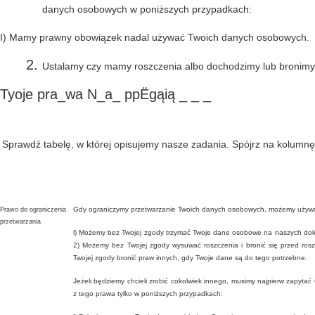
danych osobowych w poniższych przypadkach:
I) Mamy prawny obowiązek nadal używać Twoich danych osobowych.
Ustalamy czy mamy roszczenia albo dochodzimy lub bronimy
Tyoje pra_wa N_a_ ppËgąią _ _ _
Sprawdź tabelę, w której opisujemy nasze zadania. Spójrz na kolumnę
Gdy ograniczymy przetwarzanie Twoich danych osobowych, możemy używać
Prawo do ograniczenia
przetwarzania
l) Możemy bez Twojej zgody trzymać Twoje dane osobowe na naszych do
2) Możemy bez Twojej zgody wysuwać roszczenia i bronić się przed ro
Twojej zgody bronić praw innych, gdy Twoje dane są do tego potrzebne.
Jeżeli będziemy chcieli zrobić cokolwiek innego, musimy najpierw zapytać
z tego prawa tylko w poniższych przypadkach: