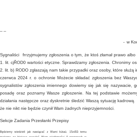
_ _
-
w Kod
Sygnaliści
frrzyjmujemy zgłoszenia o tym, że ktoś złamał prawo albo 
1. lit. cjŘOD0 wartości etyczne. Sprawdzamy zgłoszenia. Chronimy oso
2. lit. b) RODO zgłaszają nam takie przypadki oraz osoby, które służ
czerwca 2024 r. o ochronie Możecie składać zgłoszenia bez Waszy
sygnalistów zgłoszenia imiennego dowiemy się jak się nazywacie, gd
posadę oraz poznamy Wasze zgłoszenie. Na tej podstawie możemy 
działania następcze oraz dyskretnie śledzić Waszą sytuację kadrową
że nie nikt nie będzie czynił Wam żadnych nieprzyjemności.
Sekcje Zadania Przesłanki Przepisy
Będziemy wiedzieli jak nawiązać z Wami kütaü. 15ziěűi temu