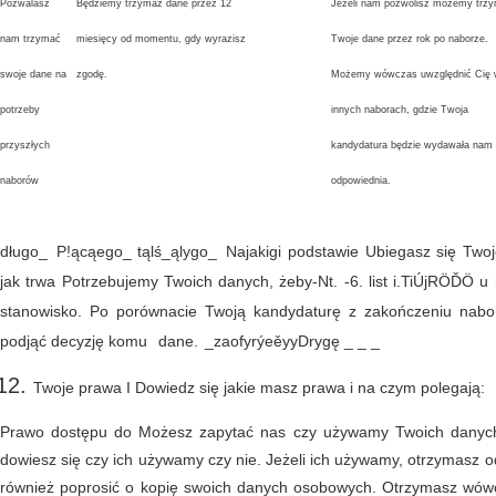
Pozwalasz
Będziemy trzymaz dane przez 12
Jeżeli nam pozwolisz możemy trz
nam trzymać
miesięcy od momentu, gdy wyrazisz
Twoje dane przez rok po naborze.
swoje dane na
zgodę.
Możemy wówczas uwzględnić Cię
potrzeby
innych naborach, gdzie Twoja
przyszłych
kandydatura będzie wydawała nam 
naborów
odpowiednia.
długo_
P!ącąego_ tąlś_ąlygo_
Najakigi podstawie Ubiegasz się Two
jak trwa Potrzebujemy Twoich danych, żeby-Nt. -6. list i.TiÚjRÖĎÖ 
stanowisko. Po porównacie Twoją kandydaturę z zakończeniu nabo
podjąć decyzję komu
dane.
_zaofyrýeěyyDrygę _ _ _
Twoje prawa I Dowiedz się jakie masz prawa i na czym polegają:
Prawo dostępu do Możesz zapytać nas czy używamy Twoich danyc
dowiesz się czy ich używamy czy nie. Jeżeli ich używamy, otrzymasz
również poprosić o kopię swoich danych osobowych. Otrzymasz wów