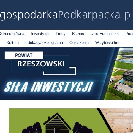
Strona główna
Inwestycje
Firmy
Biznes
Unia Europejska
Pra
Kultura
Edukacja ekologiczna
Ogłoszenia
Wizytówki firm