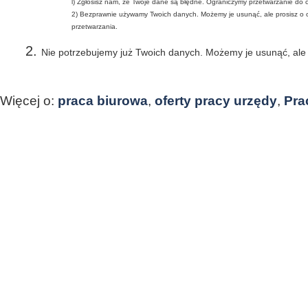
l) Zgłosisz nam, ze Twoje dane są błędne. Ograniczymy przetwarzanie do 
2) Bezprawnie używamy Twoich danych. Możemy je usunąć, ale prosisz o 
przetwarzania.
Nie potrzebujemy już Twoich danych. Możemy je usunąć, ale
Więcej o:
praca biurowa
,
oferty pracy urzędy
,
Pra