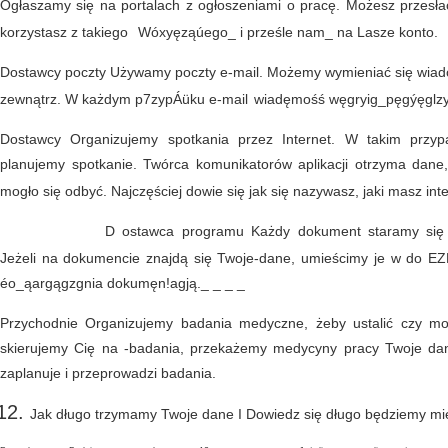
Ogłaszamy się na portalach z ogłoszeniami o pracę. Możesz przesłać
korzystasz z takiego
Wóxyęząúego_ i prześle nam_ na Lasze konto.
Dostawcy poczty Używamy poczty e-mail. Możemy wymieniać się wiad
zewnątrz. W każdym p7zypÁüku
e-mail
wiadęmośś węgryig_pęgýęglzy 
Dostawcy Organizujemy spotkania przez Internet. W takim przyp
planujemy spotkanie. Twórca komunikatorów aplikacji otrzyma dane,
mogło się odbyć. Najczęściej dowie się jak się nazywasz, jaki masz in
D
ostawca programu Każdy dokument staramy się t
Jeżeli na dokumencie znajdą się Twoje-dane, umieścimy je w do E
éo_ąargągzgnia dokumęn!agją._ _ _ _
Przychodnie Organizujemy badania medyczne, żeby ustalić czy m
skierujemy Cię na -badania, przekażemy medycyny pracy Twoje dan
zaplanuje i przeprowadzi badania.
Jak długo trzymamy Twoje dane I Dowiedz się długo będziemy mi