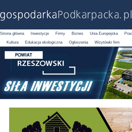
Strona główna
Inwestycje
Firmy
Biznes
Unia Europejska
Pra
Kultura
Edukacja ekologiczna
Ogłoszenia
Wizytówki firm