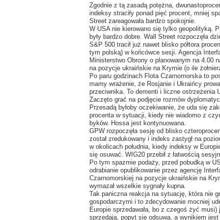
Zgodnie z tą zasadą potężna, dwunastoprocen
indeksy straciły ponad pięć procent, mniej sp
Street zareagowała bardzo spokojnie.
W USA nie kierowano się tylko geopolityką. P
były bardzo dobre. Wall Street rozpoczęła dzi
S&P 500 tracił już nawet blisko półtora procen
tym polską) w końcówce sesji. Agencja Interf
Ministerstwo Obrony o planowanym na 4.00 n
na pozycje ukraińskie na Krymie (o ile żołnie
Po paru godzinach Flota Czarnomorska to po
mamy wrażenie, że Rosjanie i Ukraińcy prowa
przeciwnika. To dementi i liczne ostrzeżenia
Zaczęto grać na podjęcie rozmów dyplomatyczn
Przesadą byłoby oczekiwanie, że uda się zak
procenta w sytuacji, kiedy nie wiadomo z cz
byków. Hossa jest kontynuowana.
GPW rozpoczęła sesję od blisko czteroproc
został zredukowany i indeks zastygł na pozi
w okolicach południa, kiedy indeksy w Europi
się osuwać. WIG20 przebił z łatwością sesyjn
Po tym spazmie podaży, przed pobudką w USA
odrabianie opublikowanie przez agencję Inter
Czarnomorskiej na pozycje ukraińskie na Krym
wymazał wszelkie sygnały kupna.
Tak paniczna reakcja na sytuację, która nie 
gospodarczymi i to zdecydowanie mocniej ude
Europie sprzedawała, bo z czegoś żyć musi) je
sprzedają, popyt się odsuwa, a wynikiem jes