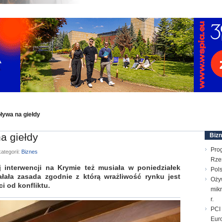
ływa na giełdy
a giełdy
Biz
Pro
ategorii:
Biznes
Rze
interwencji na Krymie też musiała w poniedziałek
Pols
ałała zasada zgodnie z którą wrażliwość rynku jest
Oży
i od konfliktu.
mik
r.
PCI 
Euro