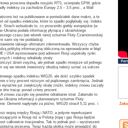
towa przecena dopadła rosyjski RTS, ucierpiała GPW, gdzie
adły indeksy za zachodzie Europy 2,5 – 3,5 proc., a Wall
atrzono też na publikowane w poniedziałek dane makro, a te
eń od spadku indeksów, które to spadki pogłębiały się. Indeks
t. Strach wzbudzało to, co przeceniło giełdy europejskie (w
ax-Ukraina podała informację płynącą z ukraińskiego
aszego czasu (we wtorek rano) szturmie Floty Czarnomorskiej
rze sami się nie poddadzą).
stawienie takiego ultimatum zdementowała. Wszyscy chyba
dzą politykę informacyjną obliczoną na wprowadzanie w błąd
 UE i USA wystosowane pod adresem Rosji uspokoiły rynki.
ych i indeksy odrabiały straty.
Part
ończyć dzień zwyżką, ale jednak spadki mniejsze od jednego
ym się we wtorek inwestorzy obudzą należy uznać za sukces
entowego spadku indeksu WIG20, ale dość szybko spadek
omie o trzy procent niższym od piątkowego zamknięcia. Jednak
e wyraźnie już zwiększyły skalę zniżki, indeksy znowu zaczęły
e dno tracąc ponad cztery procent.
 znowu zaczęło się powolne odrabianie strat. Załamało to
fax-Ukraina informacji o planowanym szturmie Floty
ie. Dementi napłynęło za późno. WIG20 stracił 5,11 proc. i
Zaku
grozi wojną między Rosją i NATO, a jedynie reperkusjami
rzającymi w Rosję niż w Polskę (ropę i gaz Rosja będzie
st całkowicie irracjonalna. Tak to jednak jest – wystraszeni
t potężna przecena. Teraz każda plotka może prowadzić do