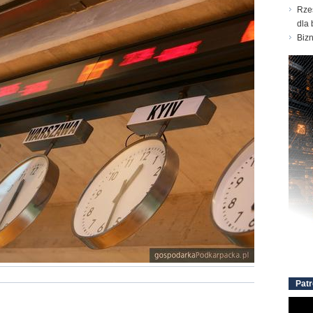
Rze
dla 
Biz
Patr