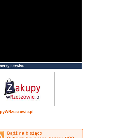
nerzy serwisu
pyWRzeszowie.pl