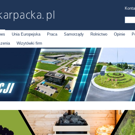
Konta
nes
Unia Europejska
Praca
Samorządy
Rolnictwo
Opinie
P
szenia
Wizytówki firm