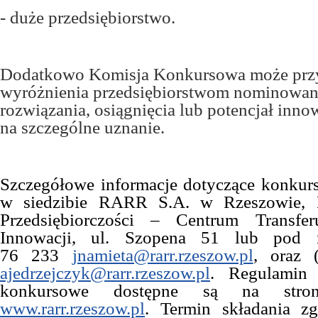
- duże przedsiębiorstwo.
Dodatkowo Komisja Konkursowa może prz
wyróżnienia przedsiębiorstwom nominowan
rozwiązania, osiągnięcia lub potencjał inno
na szczególne uznanie.
Szczegółowe informacje dotyczące konkur
w siedzibie RARR S.A. w Rzeszowie, D
Przedsiębiorczości – Centrum Transfe
Innowacji, ul. Szopena 51 lub pod 
76 233
jnamieta@rarr.rzeszow.pl
, oraz 
ajedrzejczyk@rarr.rzeszow.pl
. Regulamin
konkursowe dostępne są na stroni
www.rarr.rzeszow.pl
. Termin składania z