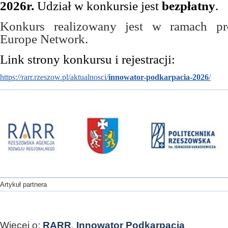
2026r.
Udział w konkursie jest
bezpłatny
.
Konkurs realizowany jest w ramach pro
Europe Network.
Link strony konkursu i rejestracji:
https://rarr.rzeszow.pl/aktualnosci/
innowator-podkarpacia-2026
/
Artykuł partnera
Więcej o:
RARR
,
Innowator Podkarpacia