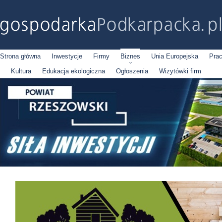
Strona główna
Inwestycje
Firmy
Biznes
Unia Europejska
Pra
Kultura
Edukacja ekologiczna
Ogłoszenia
Wizytówki firm