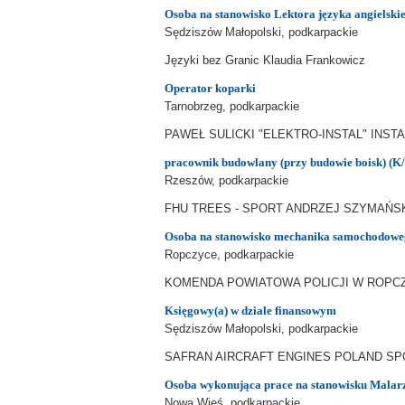
Osoba na stanowisko Lektora języka angielski
Sędziszów Małopolski, podkarpackie
Języki bez Granic Klaudia Frankowicz
Operator koparki
Tarnobrzeg, podkarpackie
PAWEŁ SULICKI "ELEKTRO-INSTAL" INS
pracownik budowlany (przy budowie boisk) (K
Rzeszów, podkarpackie
FHU TREES - SPORT ANDRZEJ SZYMAŃS
Osoba na stanowisko mechanika samochodow
Ropczyce, podkarpackie
KOMENDA POWIATOWA POLICJI W ROPC
Księgowy(a) w dziale finansowym
Sędziszów Małopolski, podkarpackie
SAFRAN AIRCRAFT ENGINES POLAND SP
Osoba wykonująca prace na stanowisku Malar
Nowa Wieś, podkarpackie