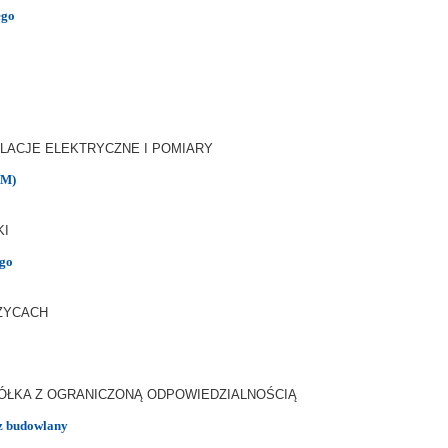
ego
TALACJE ELEKTRYCZNE I POMIARY
/M)
KI
ego
ZYCACH
ÓŁKA Z OGRANICZONĄ ODPOWIEDZIALNOŚCIĄ
z budowlany