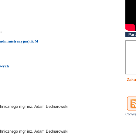
a
Part
 administracyjna) K/M
owych
Zaku
chnicznego mgr inż. Adam Bednarowski
Copyri
chnicznego mgr inż. Adam Bednarowski