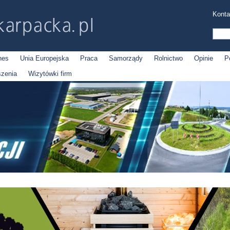
Konta
nes
Unia Europejska
Praca
Samorządy
Rolnictwo
Opinie
P
szenia
Wizytówki firm