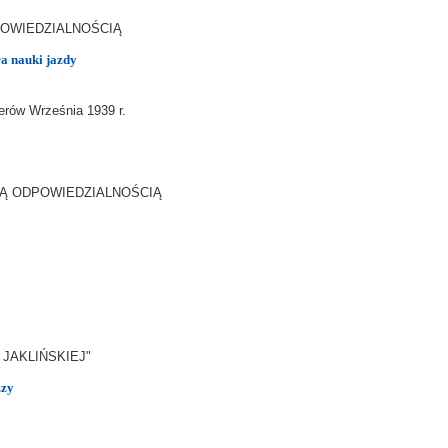
POWIEDZIALNOŚCIĄ
ra nauki jazdy
w Września 1939 r.
NĄ ODPOWIEDZIALNOŚCIĄ
JAKLIŃSKIEJ"
zzy