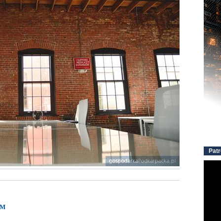
Patr
/M