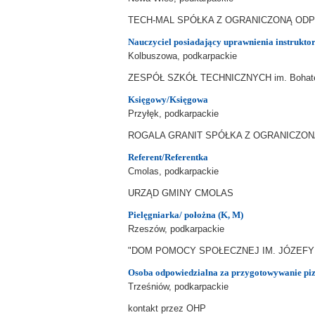
TECH-MAL SPÓŁKA Z OGRANICZONĄ OD
Nauczyciel posiadający uprawnienia instrukto
Kolbuszowa, podkarpackie
ZESPÓŁ SZKÓŁ TECHNICZNYCH im. Bohateró
Księgowy/Księgowa
Przyłęk, podkarpackie
ROGALA GRANIT SPÓŁKA Z OGRANICZO
Referent/Referentka
Cmolas, podkarpackie
URZĄD GMINY CMOLAS
Pielęgniarka/ położna (K, M)
Rzeszów, podkarpackie
"DOM POMOCY SPOŁECZNEJ IM. JÓZEFY 
Osoba odpowiedzialna za przygotowywanie pi
Trześniów, podkarpackie
kontakt przez OHP