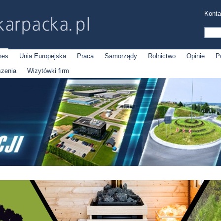
Konta
nes
Unia Europejska
Praca
Samorządy
Rolnictwo
Opinie
P
szenia
Wizytówki firm