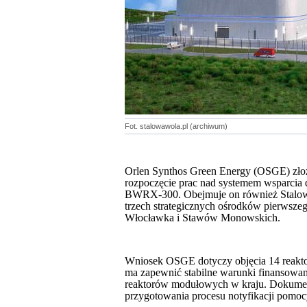
Fot. stalowawola.pl (archiwum)
Orlen Synthos Green Energy (OSGE) złoż
rozpoczęcie prac nad systemem wsparcia
BWRX-300. Obejmuje on również Stalową 
trzech strategicznych ośrodków pierwsz
Włocławka i Stawów Monowskich.
Wniosek OSGE dotyczy objęcia 14 reakt
ma zapewnić stabilne warunki finansowani
reaktorów modułowych w kraju. Dokumenta
przygotowania procesu notyfikacji pomoc