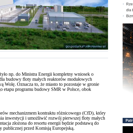
Rze
dla 
Biz
yło np. do Ministra Energii kompletny wniosek o
 dla budowy floty małych reaktorów modułowych
Wolę. Oznacza to, że miasto to pozostaje w gronie
ego etapu programu budowy SMR w Polsce, obok
orów mechanizmem kontraktu różnicowego (CfD), który
a inwestycji i umożliwić rozwój pierwszej floty małych
Patr
cja złożona do resortu energii będzie podstawą do
y publicznej przed Komisją Europejską.