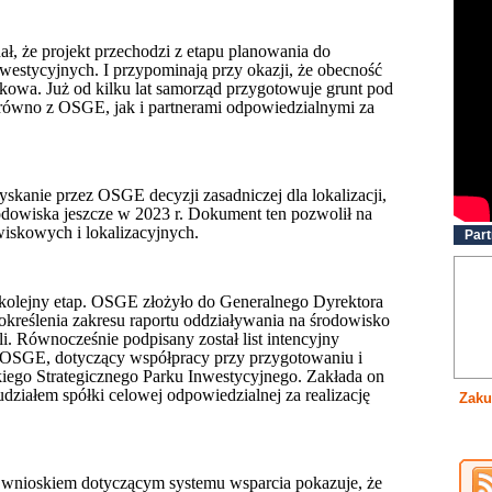
ł, że projekt przechodzi z etapu planowania do
nwestycyjnych. I przypominają przy okazji, że obecność
kowa. Już od kilku lat samorząd przygotowuje grunt pod
 zarówno z OSGE, jak i partnerami odpowiedzialnymi za
kanie przez OSGE decyzji zasadniczej dla lokalizacji,
odowiska jeszcze w 2023 r. Dokument ten pozwolił na
iskowych i lokalizacyjnych.
Part
 kolejny etap. OSGE złożyło do Generalnego Dyrektora
kreślenia zakresu raportu oddziaływania na środowisko
i. Równocześnie podpisany został list intencyjny
OSGE, dotyczący współpracy przy przygotowaniu i
skiego Strategicznego Parku Inwestycyjnego. Zakłada on
ziałem spółki celowej odpowiedzialnej za realizację
Zaku
 wnioskiem dotyczącym systemu wsparcia pokazuje, że