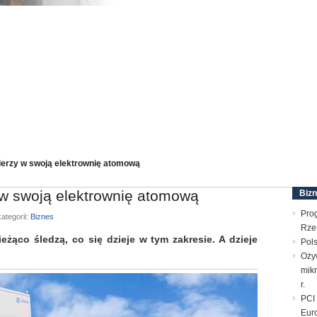
ierzy w swoją elektrownię atomową
 w swoją elektrownię atomową
Biz
Pro
ategorii:
Biznes
Rze
ąco śledzą, co się dzieje w tym zakresie. A dzieje
Pols
Oży
mik
r.
PCI 
Euro