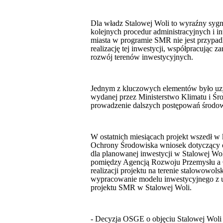
Dla władz Stalowej Woli to wyraźny sygna
kolejnych procedur administracyjnych i i
miasta w programie SMR nie jest przypad
realizację tej inwestycji, współpracując
rozwój terenów inwestycyjnych.
Jednym z kluczowych elementów było uzys
wydanej przez Ministerstwo Klimatu i Śr
prowadzenie dalszych postępowań środow
W ostatnich miesiącach projekt wszedł w
Ochrony Środowiska wniosek dotyczący o
dla planowanej inwestycji w Stalowej Wol
pomiędzy Agencją Rozwoju Przemysłu a 
realizacji projektu na terenie stalowowol
wypracowanie modelu inwestycyjnego z ud
projektu SMR w Stalowej Woli.
- Decyzja OSGE o objęciu Stalowej Woli