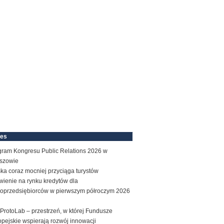
nes
gram Kongresu Public Relations 2026 w
szowie
ka coraz mocniej przyciąga turystów
wienie na rynku kredytów dla
roprzedsiębiorców w pierwszym półroczym 2026
ProtoLab – przestrzeń, w której Fundusze
pejskie wspierają rozwój innowacji