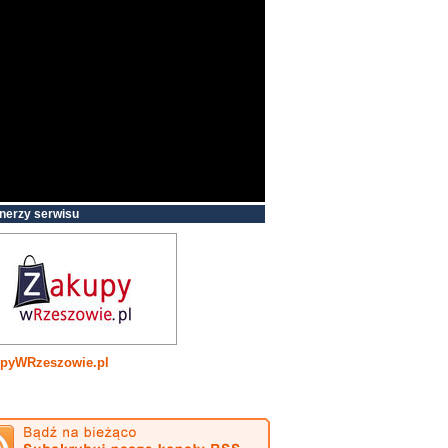
nerzy serwisu
pyWRzeszowie.pl