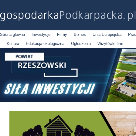
Strona główna
Inwestycje
Firmy
Biznes
Unia Europejska
Pra
Kultura
Edukacja ekologiczna
Ogłoszenia
Wizytówki firm