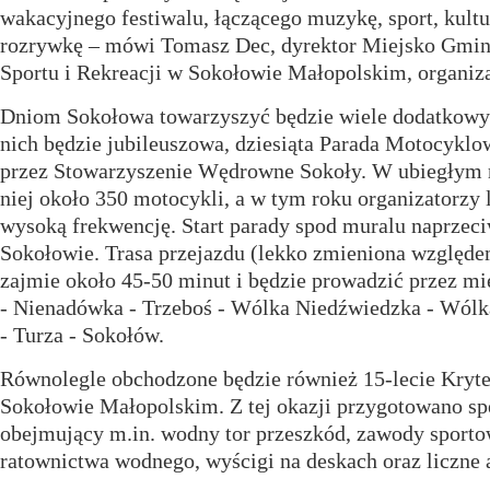
wakacyjnego festiwalu, łączącego muzykę, sport, kultu
rozrywkę
–
mówi Tomasz Dec, dyrektor Miejsko Gmin
Sportu i Rekreacji w Sokołowie Małopolskim, organiz
Dniom Sokołowa towarzyszyć będzie wiele dodatkowych
nich będzie jubileuszowa, dziesiąta Parada Motocykl
przez Stowarzyszenie Wędrowne Sokoły. W ubiegłym r
niej około 350 motocykli, a w tym roku organizatorzy 
wysoką frekwencję. Start parady spod muralu naprzec
Sokołowie. Trasa przejazdu (lekko zmieniona względe
zajmie około 45-50 minut i będzie prowadzić przez mi
- Nienadówka - Trzeboś - Wólka Niedźwiedzka - Wólk
- Turza - Sokołów.
Równolegle obchodzone będzie również 15-lecie Kryte
Sokołowie Małopolskim. Z tej okazji przygotowano sp
obejmujący m.in. wodny tor przeszkód, zawody sporto
ratownictwa wodnego, wyścigi na deskach oraz liczne a