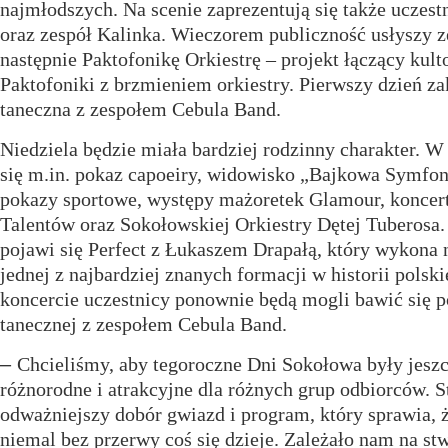
najmłodszych. Na scenie zaprezentują się także uczes
oraz zespół Kalinka. Wieczorem publiczność usłyszy z
następnie Paktofonikę Orkiestrę – projekt łączący kul
Paktofoniki z brzmieniem orkiestry. Pierwszy dzień z
taneczna z zespołem Cebula Band.
Niedziela będzie miała bardziej rodzinny charakter. W
się m.in. pokaz capoeiry, widowisko „Bajkowa Symfonia
pokazy sportowe, występy mażoretek Glamour, koncer
Talentów oraz Sokołowskiej Orkiestry Dętej Tuberosa
pojawi się Perfect z Łukaszem Drapałą, który wykona 
jednej z najbardziej znanych formacji w historii polsk
koncercie uczestnicy ponownie będą mogli bawić się 
tanecznej z zespołem Cebula Band.
–
Chcieliśmy, aby tegoroczne Dni Sokołowa były jeszc
różnorodne i atrakcyjne dla różnych grup odbiorców. S
odważniejszy dobór gwiazd i program, który sprawia, 
niemal bez przerwy coś się dzieje. Zależało nam na s