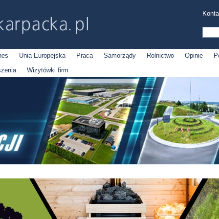
Konta
nes
Unia Europejska
Praca
Samorządy
Rolnictwo
Opinie
P
szenia
Wizytówki firm