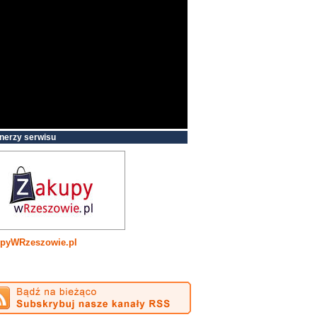
nerzy serwisu
pyWRzeszowie.pl