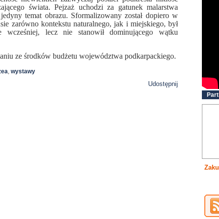
zającego świata. Pejzaż uchodzi za gatunek malarstwa
 jedyny temat obrazu. Sformalizowany został dopiero w
e zarówno kontekstu naturalnego, jak i miejskiego, był
 wcześniej, lecz nie stanowił dominującego wątku
waniu ze środków budżetu województwa podkarpackiego.
zea
,
wystawy
Udostępnij
Part
Zaku