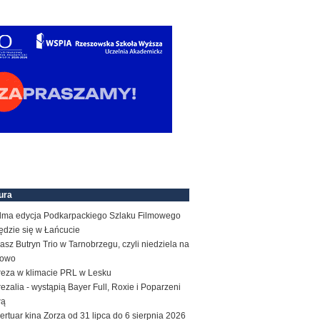
ura
dma edycja Podkarpackiego Szlaku Filmowego
ędzie się w Łańcucie
sz Butryn Trio w Tarnobrzegu, czyli niedziela na
zowo
reza w klimacie PRL w Lesku
ezalia - wystąpią Bayer Full, Roxie i Poparzeni
wą
rtuar kina Zorza od 31 lipca do 6 sierpnia 2026