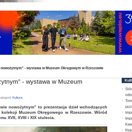
ie nowożytnym” - wystawa w Muzeum Okręgowym w Rzeszowie
ożytnym” - wystawa w Muzeum
Kult
Sió
odb
ategorii:
Kultura
Toma
wie nowożytnym” to prezentacja dzieł wchodzących
jaz
ej kolekcji Muzeum Okręgowego w Rzeszowie. Wśród
Imp
 XVII, XVIII i XIX stulecia.
Impr
Ka
Repe