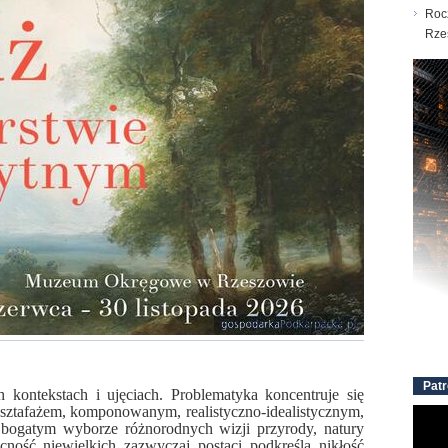
Roc
Rze
Patr
 kontekstach i ujęciach. Problematyka koncentruje się
 sztafażem, komponowanym, realistyczno-idealistycznym,
 bogatym wyborze różnorodnych wizji przyrody, natury
ecność niewielkich zazwyczaj postaci podkreśla nikłość