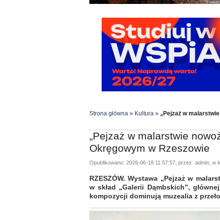
Strona główna
»
Kultura
»
„Pejzaż w malarstw
„Pejzaż w malarstwie now
Okręgowym w Rzeszowie
Opublikowano: 2026-06-18 11:57:57, przez: admin, w k
RZESZÓW. Wystawa „Pejzaż w malarst
w skład „Galerii Dąmbskich”, główn
kompozycji dominują muzealia z przełomu