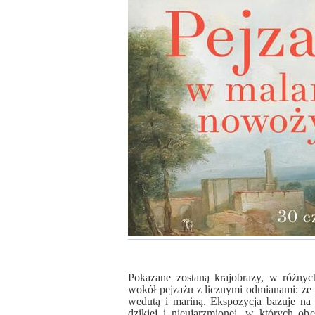
Pokazane zostaną krajobrazy, w różnych
wokół pejzażu z licznymi odmianami: ze
wedutą i mariną. Ekspozycja bazuje na
dzikiej i nieujarzmionej, w których ob