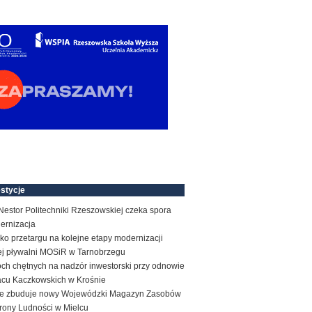
stycje
estor Politechniki Rzeszowskiej czeka spora
ernizacja
ko przetargu na kolejne etapy modernizacji
tej pływalni MOSiR w Tarnobrzegu
ch chętnych na nadzór inwestorski przy odnowie
acu Kaczkowskich w Krośnie
e zbuduje nowy Wojewódzki Magazyn Zasobów
rony Ludności w Mielcu