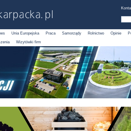
Konta
nes
Unia Europejska
Praca
Samorządy
Rolnictwo
Opinie
P
szenia
Wizytówki firm