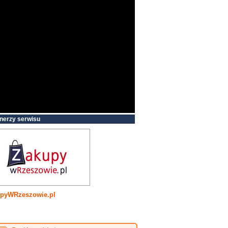
nerzy serwisu
pyWRzeszowie.pl