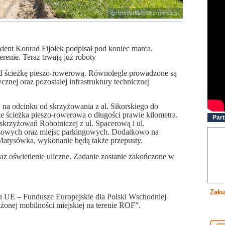
dent Konrad Fijołek podpisał pod koniec marca.
erenie.
Teraz
trwają już roboty
d ścieżkę pieszo-rowerową. Równolegle prowadzone są
cznej oraz pozostałej infrastruktury technicznej
 na odcinku od skrzyżowania z al. Sikorskiego do
ie ścieżka pieszo-rowerowa o długości prawie kilometra.
Part
 skrzyżowań Robotniczej z ul. Spacerową i ul.
sowych oraz miejsc parkingowych. Dodatkowo na
Matysówka, wykonanie będą także przepusty.
az oświetlenie uliczne. Zadanie zostanie zakończone w
Zaku
u UE – Fundusze Europejskie dla Polski Wschodniej
ej mobilności miejskiej na terenie ROF”.