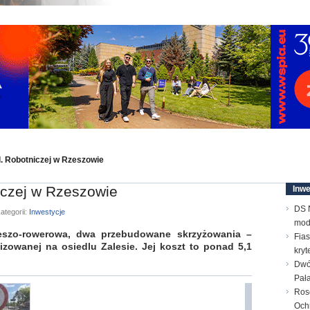
. Robotniczej w Rzeszowie
iczej w Rzeszowie
Inwe
DS N
ategorii:
Inwestycje
mod
ieszo-rowerowa, dwa przebudowane skrzyżowania –
Fias
lizowanej na osiedlu Zalesie. Jej koszt to ponad 5,1
kry
Dwó
Pał
Ros
Och