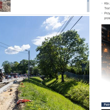
Kto 
Troi
Prz
prz
Patr