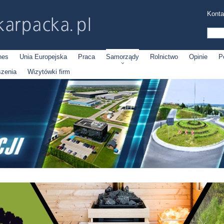
Konta
nes
Unia Europejska
Praca
Samorządy
Rolnictwo
Opinie
P
szenia
Wizytówki firm