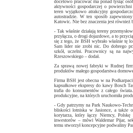
docelowo pracować ma ponad tysiąc osób,
aktywności gospodarczej o powierzchn
teren wyjątkowo atrakcyjny gospodarczo
autostradzie. W ten sposób zapewniony
Katowic. Nie bez znaczenia jest również bl
- Tak właśnie działają tereny przemysłowe
przyłącza, o drogi dojazdowe, a to przyc
się z tego, że BSH wybrało właśnie tę lo
Sam lider nie zrobi nic. Do dobrego pr
szkół, uczelni. Pracownicy są na najw
Rzeszowskiego – dodał.
Za sprawą nowej fabryki w Rudnej firm
produktów małego gospodarstwa domow
Firma BSH jest obecna w na Podkarpaciu
kapsułkowe ekspresy do kawy Bosch Tas
trafia do konsumentów z całego świata
produkcyjne, na których uruchomiła pr
- Gdy patrzymy na Park Naukowo-Techn
bliskości lotniska w Jasionce, a także 
korytarza, który łączy Niemcy, Polskę 
inwestorów – mówi Waldemar Pijar, sekr
temu stworzył koncepcyjne podwaliny Pa