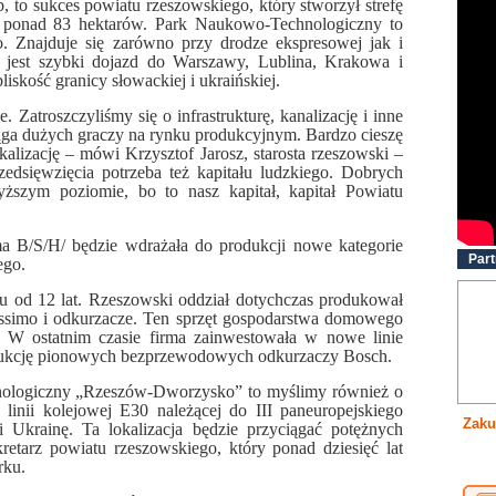
 to sukces powiatu rzeszowskiego, który stworzył strefę
i ponad 83 hektarów. Park Naukowo-Technologiczny to
. Znajduje się zarówno przy drodze ekspresowej jak i
 jest szybki dojazd do Warszawy, Lublina, Krakowa i
iskość granicy słowackiej i ukraińskiej.
. Zatroszczyliśmy się o infrastrukturę, kanalizację i inne
iąga dużych graczy na rynku produkcyjnym. Bardzo cieszę
kalizację – mówi Krzysztof Jarosz, starosta rzeszowski –
zedsięwzięcia potrzeba też kapitału ludzkiego. Dobrych
yższym poziomie, bo to nasz kapitał, kapitał Powiatu
a B/S/H/ będzie wdrażała do produkcji nowe kategorie
Part
ego.
 od 12 lat. Rzeszowski oddział dotychczas produkował
simo i odkurzacze. Ten sprzęt gospodarstwa domowego
. W ostatnim czasie firma zainwestowała w nowe linie
odukcję pionowych bezprzewodowych odkurzaczy Bosch.
ologiczny „Rzeszów-Dworzysko” to myślimy również o
o linii kolejowej E30 należącej do III paneuropejskiego
Zaku
i Ukrainę. Ta lokalizacja będzie przyciągać potężnych
etarz powiatu rzeszowskiego, który ponad dziesięć lat
rku.