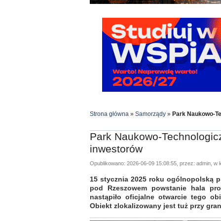
Strona główna
»
Samorządy
»
Park Naukowo-Te
Park Naukowo-Technologic
inwestorów
Opublikowano: 2026-06-09 15:08:55, przez: admin, w k
15 stycznia 2025 roku ogólnopolską p
pod Rzeszowem powstanie hala prod
nastąpiło oficjalne otwarcie tego o
Obiekt zlokalizowany jest tuż przy g