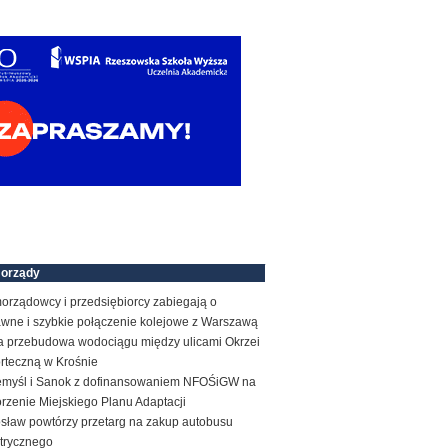
orządy
orządowcy i przedsiębiorcy zabiegają o
awne i szybkie połączenie kolejowe z Warszawą
a przebudowa wodociągu między ulicami Okrzei
orteczną w Krośnie
emyśl i Sanok z dofinansowaniem NFOŚiGW na
rzenie Miejskiego Planu Adaptacji
osław powtórzy przetarg na zakup autobusu
ktrycznego