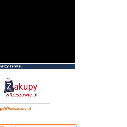
nerzy serwisu
pyWRzeszowie.pl