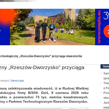
chnologiczny „Rzeszów-Dworzysko” przyciąga inwestorów
zny „Rzeszów-Dworzysko” przyciąga
Sam
Sam
spr
ategorii:
Samorządy
Trw
rasę zelektryzowała wiadomość, iż w Rudnej Wielkiej
a F
ukcyjna firmy B/S/H/. Dziś, 9 czerwca 2026 roku
Prz
biektu o powierzchni 73 tys. metrów kwadratowych.
stwo
ranicy z Parkiem Technologicznym Rzeszów Dworzysko.
Jar
ele