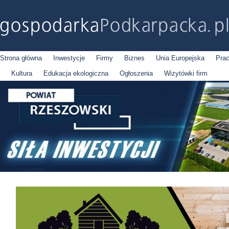
Strona główna
Inwestycje
Firmy
Biznes
Unia Europejska
Pra
Kultura
Edukacja ekologiczna
Ogłoszenia
Wizytówki firm