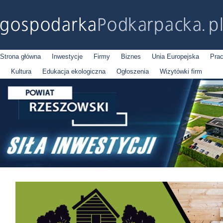
Strona główna
Inwestycje
Firmy
Biznes
Unia Europejska
Pra
Kultura
Edukacja ekologiczna
Ogłoszenia
Wizytówki firm