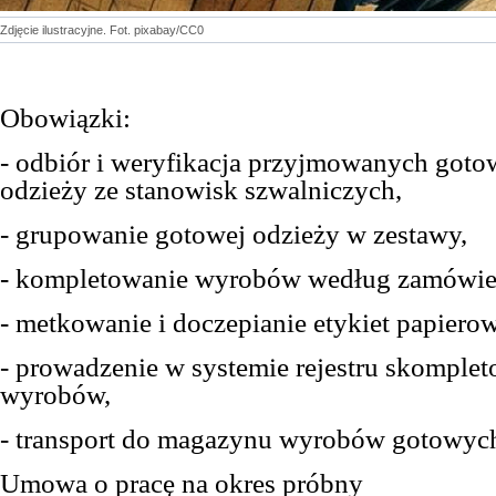
Zdjęcie ilustracyjne. Fot. pixabay/CC0
O
bowiązk
i
:
- odbiór i weryfikacja przyjmowanych gotow
odzieży ze stanowisk szwalniczych,
- grupowanie gotowej odzieży w zestawy,
- kompletowanie wyrobów według zamówien
- metkowanie i doczepianie etykiet papier
- prowadzenie w systemie rejestru skomple
wyrobów,
- transport do magazynu wyrobów gotowyc
Umowa o pracę na okres próbny