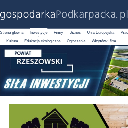
Strona główna
Inwestycje
Firmy
Biznes
Unia Europejska
Pra
Kultura
Edukacja ekologiczna
Ogłoszenia
Wizytówki firm