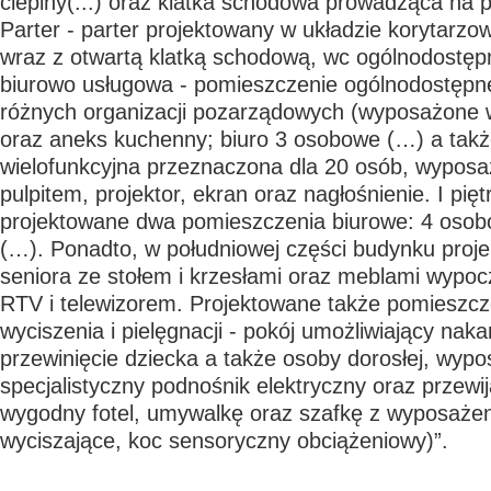
cieplny(...) oraz klatka schodowa prowadząca na 
Parter - parter projektowany w układzie korytarzo
wraz z otwartą klatką schodową, wc ogólnodostęp
biurowo usługowa - pomieszczenie ogólnodostępn
różnych organizacji pozarządowych (wyposażone w s
oraz aneks kuchenny; biuro 3 osobowe (…) a takż
wielofunkcyjna przeznaczona dla 20 osób, wyposa
pulpitem, projektor, ekran oraz nagłośnienie. I pię
projektowane dwa pomieszczenia biurowe: 4 osob
(…). Ponadto, w południowej części budynku proje
seniora ze stołem i krzesłami oraz meblami wypo
RTV i telewizorem. Projektowane także pomieszcz
wyciszenia i pielęgnacji - pokój umożliwiający naka
przewinięcie dziecka a także osoby dorosłej, wyp
specjalistyczny podnośnik elektryczny oraz przewij
wygodny fotel, umywalkę oraz szafkę z wyposaże
wyciszające, koc sensoryczny obciążeniowy)”.