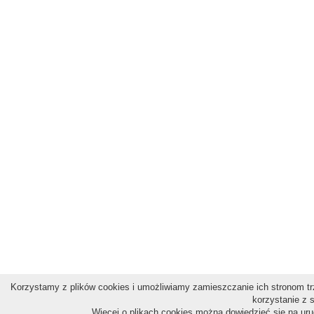
Korzystamy z plików cookies i umożliwiamy zamieszczanie ich stronom trz
korzystanie z 
Więcej o plikach cookies można dowiedzieć się na ur