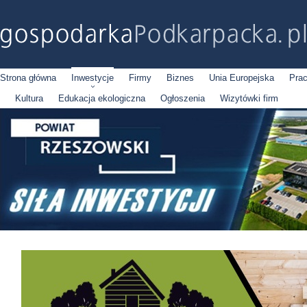
Strona główna
Inwestycje
Firmy
Biznes
Unia Europejska
Pra
Kultura
Edukacja ekologiczna
Ogłoszenia
Wizytówki firm