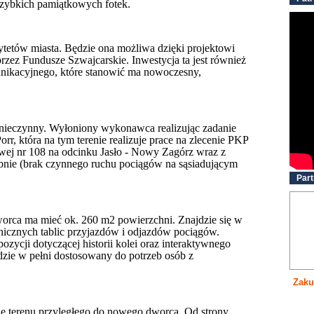
szybkich pamiątkowych fotek.
rytetów miasta. Będzie ona możliwa dzięki projektowi
ez Fundusze Szwajcarskie. Inwestycja ta jest również
kacyjnego, które stanowić ma nowoczesny,
nieczynny. Wyłoniony wykonawca realizując zadanie
orr, która na tym terenie realizuje prace na zlecenie PKP
jowej nr 108 na odcinku Jasło - Nowy Zagórz wraz z
ebnie (brak czynnego ruchu pociągów na sąsiadującym
Part
rca ma mieć ok. 260 m2 powierzchni. Znajdzie się w
ronicznych tablic przyjazdów i odjazdów pociągów.
zycji dotyczącej historii kolei oraz interaktywnego
ędzie w pełni dostosowany do potrzeb osób z
Zaku
e terenu przyległego do nowego dworca. Od strony