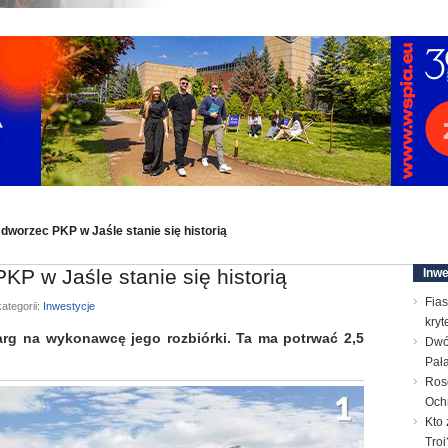
 dworzec PKP w Jaśle stanie się historią
KP w Jaśle stanie się historią
Inwe
Fias
ategorii:
Inwestycje
kry
arg na wykonawcę jego rozbiórki. Ta ma potrwać 2,5
Dwó
Pał
Ros
Och
Kto 
Troi