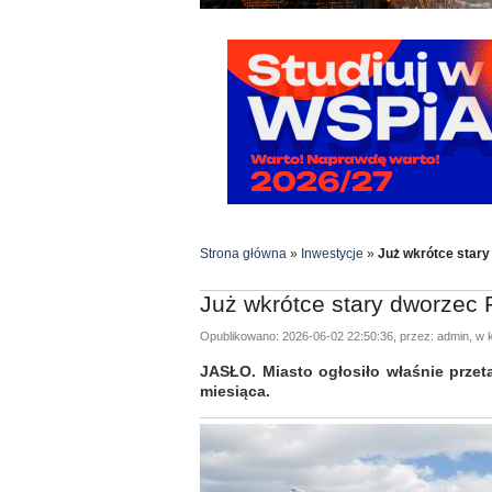
Strona główna
»
Inwestycje
»
Już wkrótce stary
Już wkrótce stary dworzec P
Opublikowano: 2026-06-02 22:50:36, przez: admin, w k
JASŁO. Miasto ogłosiło właśnie przet
miesiąca.