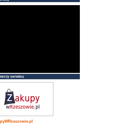
nerzy serwisu
pyWRzeszowie.pl