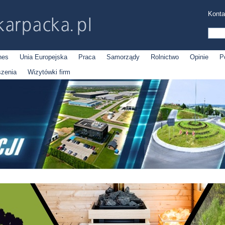
Konta
nes
Unia Europejska
Praca
Samorządy
Rolnictwo
Opinie
P
szenia
Wizytówki firm