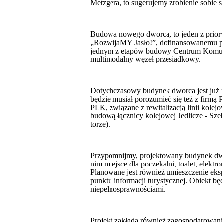
Metzgera, to sugerujemy zrobienie sobie 
Budowa nowego dworca, to
jeden z prio
„RozwijaMY Jasło!”, dofinansowanemu prz
jednym z etapów budowy Centrum Komuni
multimodalny węzeł przesiadkowy.
Dotychczasowy budynek dworca jest już 
będzie musiał porozumieć się też z firmą P
PLK, związane z rewitalizacją linii kole
budową łącznicy kolejowej Jedlicze - Sz
torze).
Przypomnijmy, projektowany budynek dwo
nim miejsce dla poczekalni, toalet, elekt
Planowane jest również umieszczenie ekspo
punktu informacji turystycznej. Obiekt b
niepełnosprawnościami.
Projekt zakłada również zagospodarowani