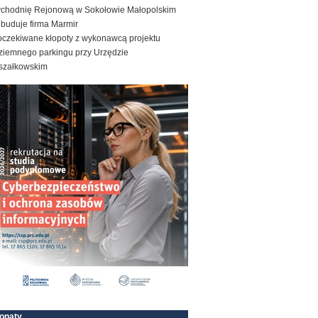
ychodnię Rejonową w Sokołowie Małopolskim
ebuduje firma Marmir
oczekiwane kłopoty z wykonawcą projektu
ziemnego parkingu przy Urzędzie
szałkowskim
onaty