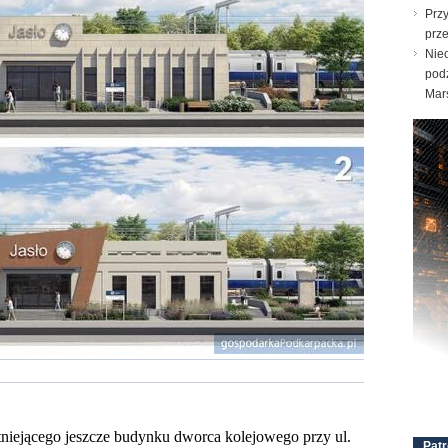
Prz
prz
Nie
pod
Mar
istniejącego jeszcze budynku dworca kolejowego przy ul.
Patr