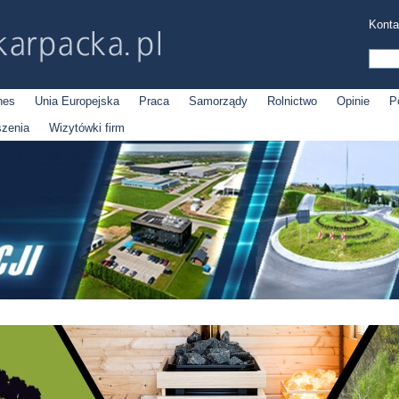
Konta
nes
Unia Europejska
Praca
Samorządy
Rolnictwo
Opinie
P
szenia
Wizytówki firm