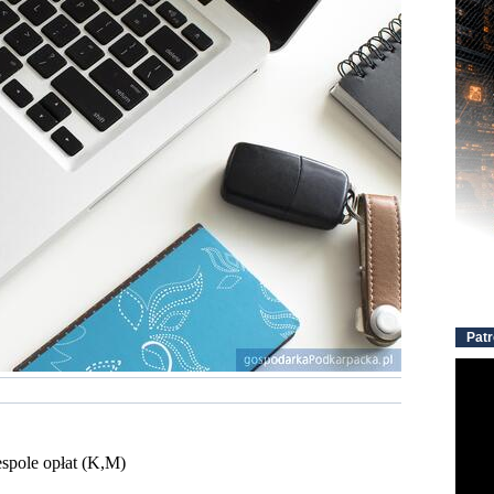
Patr
zespole opłat (K,M)