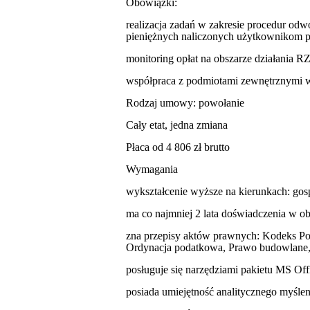
O
bowiązk
i
:
realizacja zadań w zakresie procedur odw
pieniężnych naliczonych użytkownikom prz
monitoring opłat na obszarze działania
współpraca z podmiotami zewnętrznymi w 
Rodzaj umowy:
p
owołanie
Cały
etat, jedna zmiana
Płaca
od 4 806
zł brutto
Wymagania
wykształcenie wyższe na kierunkach: go
ma co najmniej 2 lata doświadczenia w ob
zna przepisy aktów prawnych: Kodeks P
Ordynacja podatkowa, Prawo budowlane,
posługuje się narzędziami pakietu MS Off
posiada umiejętność analitycznego myślen