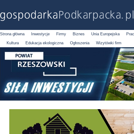
Strona główna
Inwestycje
Firmy
Biznes
Unia Europejska
Pra
Kultura
Edukacja ekologiczna
Ogłoszenia
Wizytówki firm