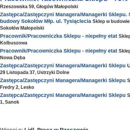
Rzeszowska 59, Głogów Małopolski
Zastępca/Zastępczyni Managera/Managerki Sklepu. S
budowy Sokołów Młp. ul. Tysiąclecia
Sklep w budowie 
Sokołów Małopolski
Pracownik/Pracowniczka Sklepu - niepełny etat
Skle
Kolbuszowa
Pracownik/Pracowniczka Sklepu - niepełny etat
Skle
Nowa Dęba
Zastępca/Zastępczyni Managera/Managerki Sklepu
U
29 Listopada 37, Ustrzyki Dolne
Zastępca/Zastępczyni Managera/Managerki Sklepu
S
Fredry 2, Lesko
Zastępca/Zastępczyni Managera/Managerki Sklepu
S
1, Sanok
Więcej o:
Lidl
,
Praca w Rzeszowie