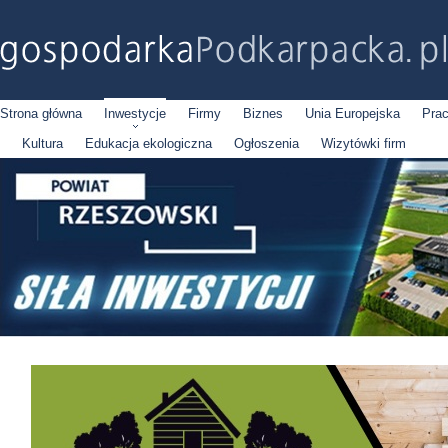
Strona główna
Inwestycje
Firmy
Biznes
Unia Europejska
Pra
Kultura
Edukacja ekologiczna
Ogłoszenia
Wizytówki firm