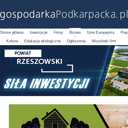
Strona główna
Inwestycje
Firmy
Biznes
Unia Europejska
Pra
Kultura
Edukacja ekologiczna
Ogłoszenia
Wizytówki firm