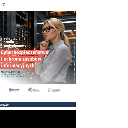
icy
onaty