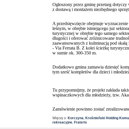
Ogłoszony przez gminę przetarg dotyczy
z dostawą i montażem niezbędnego sprzęt
A przedsięwzięcie obejmuje wyznaczenie 
leśnym, w obrębie istniejącego już sekto
turystycznej w obrębie tego samego sekto
dlugości i oferować zróżnicowane trudnoś
zaawansowanych z kulminacją pod skałą So
- Via Ferrata B. Z kolei ścieżkę turystyc
w sumie ok. 300-350 m.
Dodatkowo gmina zamawia dziesięć kompl
tym sześć kompletów dla dzieci i młodzie
Tu przypomnijmy, że projekt zakłada tak
wspinaczkowych dla młodzieży, tzw. Ak
Zamówienie powinno zostać zrealizowane 
Więcej o:
Korczyna
,
Krośnieński Holding Komu
rekreacyjne
,
Frateris