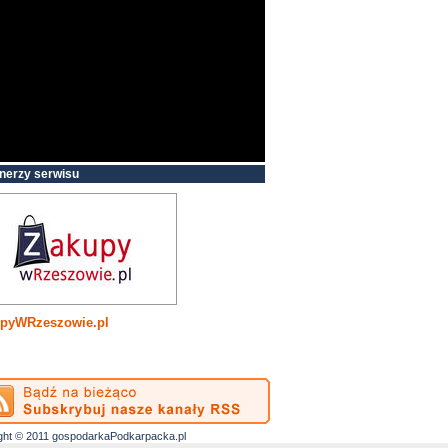
nerzy serwisu
pyWRzeszowie.pl
ght © 2011 gospodarkaPodkarpacka.pl