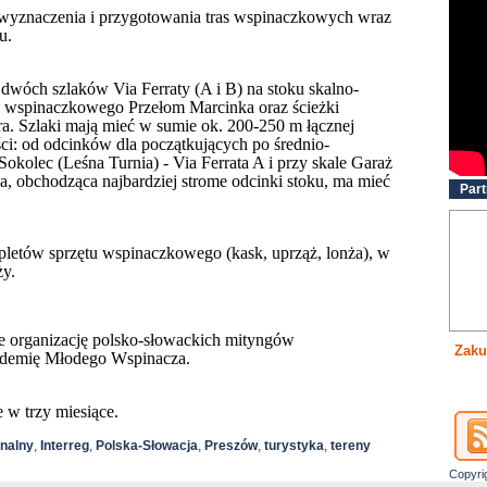
 wyznaczenia i przygotowania tras wspinaczkowych wraz
u.
dwóch szlaków Via Ferraty (A i B) na stoku skalno-
ra wspinaczkowego Przełom Marcinka oraz ścieżki
ra. Szlaki mają mieć w sumie ok. 200-250 m łącznej
ci: od odcinków dla początkujących po średnio-
kolec (Leśna Turnia) - Via Ferrata A i przy skale Garaż
zna, obchodząca najbardziej strome odcinki stoku, ma mieć
Part
etów sprzętu wspinaczkowego (kask, uprząż, lonża), w
ży.
że organizację polsko-słowackich mityngów
Zaku
ademię Młodego Wspinacza.
w trzy miesiące.
nalny
,
Interreg
,
Polska-Słowacja
,
Preszów
,
turystyka
,
tereny
Copyri