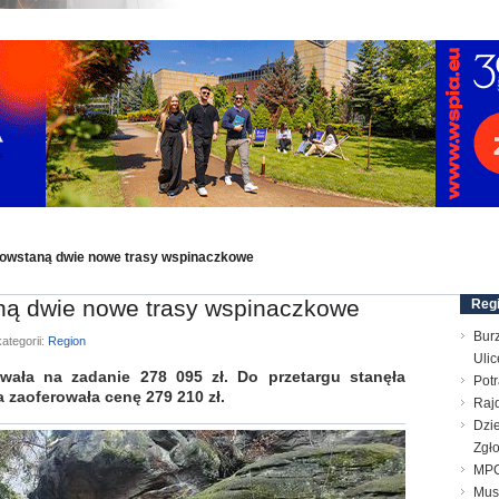
owstaną dwie nowe trasy wspinaczkowe
ną dwie nowe trasy wspinaczkowe
Reg
Bur
ategorii:
Region
Ulic
ła na zadanie 278 095 zł. Do przetargu stanęła
Pot
a zaoferowała cenę 279 210 zł.
Raj
Dzie
Zgł
MPG
Mus