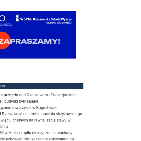
ion
za przeszła nad Rzeszowem i Podkarpaciem.
e i budynki były zalane
rącenie rowerzystki w Boguchwale
d Rzeszowski na terenie powiatu strzyżowskiego
więciu chętnych na rewitalizację stawu w
obniu
K w Mielcu kupiło elektryczne samochody
zle uchowca i ząb kaszalota zatrzymane na