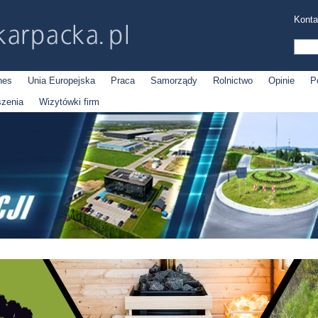
Konta
nes
Unia Europejska
Praca
Samorządy
Rolnictwo
Opinie
P
szenia
Wizytówki firm