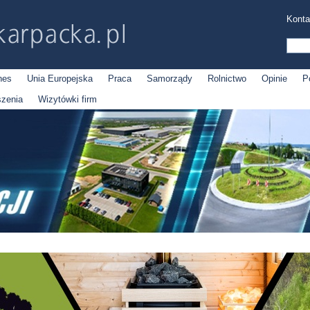
Konta
nes
Unia Europejska
Praca
Samorządy
Rolnictwo
Opinie
P
szenia
Wizytówki firm