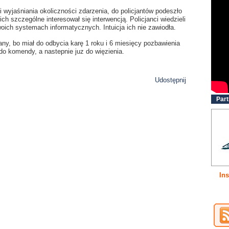
i wyjaśniania okoliczności zdarzenia, do policjantów podeszło
ch szczególne interesował się interwencją. Policjanci wiedzieli
woich systemach informatycznych. Intuicja ich nie zawiodła.
any, bo miał do odbycia karę 1 roku i 6 miesięcy pozbawienia
do komendy, a nastepnie juz do więzienia.
Udostępnij
Part
Ins