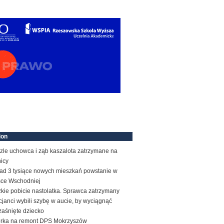
ion
zle uchowca i ząb kaszalota zatrzymane na
icy
ad 3 tysiące nowych mieszkań powstanie w
sce Wschodniej
kie pobicie nastolatka. Sprawca zatrzymany
cjanci wybili szybę w aucie, by wyciągnąć
zaśnięte dziecko
órka na remont DPS Mokrzyszów