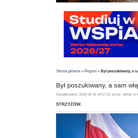
Strona główna
»
Region
»
Był poszukiwany, a s
Był poszukiwany, a sam włąc
Opublikowano: 2026-05-15 18:57:20, przez: admin, w k
STRZYŻÓW.