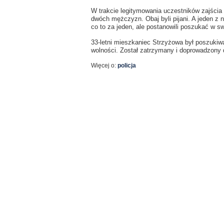
​W trakcie legitymowania uczestników zajścia 
dwóch mężczyzn. Obaj byli pijani. A jeden z ni
co to za jeden, ale postanowili poszukać w s
​33-letni mieszkaniec Strzyżowa był poszukiw
wolności. ​Został zatrzymany i doprowadzony 
Więcej o:
policja