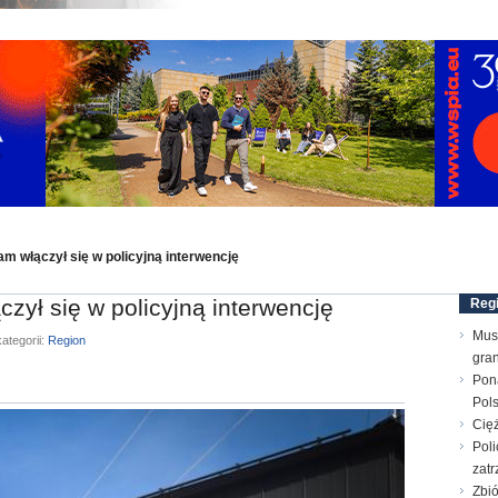
am włączył się w policyjną interwencję
zył się w policyjną interwencję
Reg
Mus
ategorii:
Region
gran
Pon
Pol
Cięż
Poli
zatr
Zbi