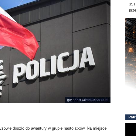
35 R
prz
Patr
yżowie doszło do awantury w grupie nastolatków. Na miejsce