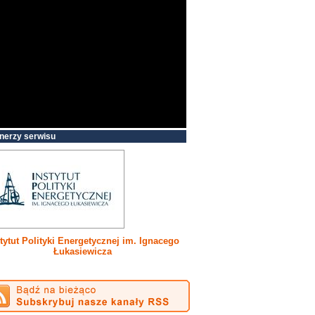
nerzy serwisu
tytut Polityki Energetycznej im. Ignacego
Łukasiewicza