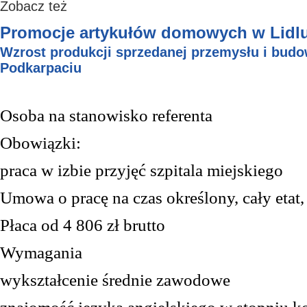
Zobacz też
Promocje artykułów domowych w Lidl
Wzrost produkcji sprzedanej przemysłu i bud
Podkarpaciu
O
soba na stanowisko referenta
O
bowiązk
i
:
praca w izbie przyjęć szpitala miejskiego
Umowa o pracę na czas określony,
cały
etat
Płaca
od 4 806
zł brutto
Wymagania
w
ykształcenie średnie zawodowe