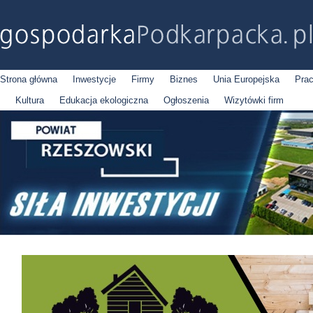
Strona główna
Inwestycje
Firmy
Biznes
Unia Europejska
Pra
Kultura
Edukacja ekologiczna
Ogłoszenia
Wizytówki firm