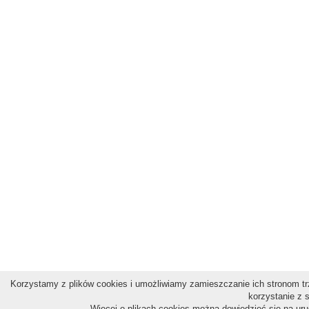
Korzystamy z plików cookies i umożliwiamy zamieszczanie ich stronom trz
korzystanie z 
Więcej o plikach cookies można dowiedzieć się na ur