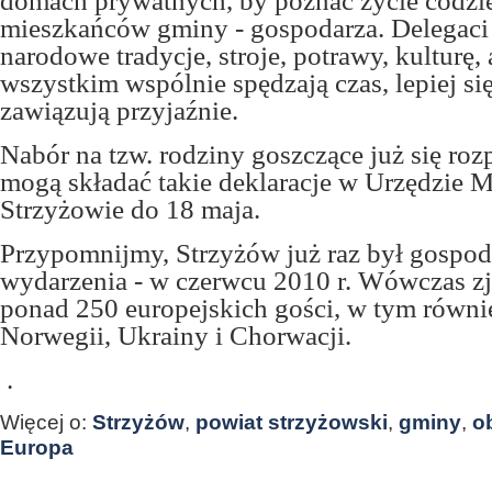
domach prywatnych, by poznać życie codzi
mieszkańców gminy - gospodarza. Delegaci 
narodowe tradycje, stroje, potrawy, kulturę,
wszystkim wspólnie spędzają czas, lepiej si
zawiązują przyjaźnie.
Nabór na tzw. rodziny goszczące już się roz
mogą składać takie deklaracje w Urzędzie 
Strzyżowie do 18 maja.
Przypomnijmy, Strzyżów już raz był gospo
wydarzenia - w czerwcu 2010 r. Wówczas zj
ponad 250 europejskich gości, w tym równie
Norwegii, Ukrainy i Chorwacji.
.
Więcej o:
Strzyżów
,
powiat strzyżowski
,
gminy
,
o
Europa