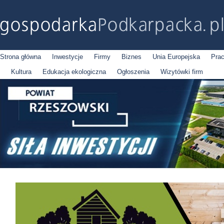
Strona główna
Inwestycje
Firmy
Biznes
Unia Europejska
Pra
Kultura
Edukacja ekologiczna
Ogłoszenia
Wizytówki firm