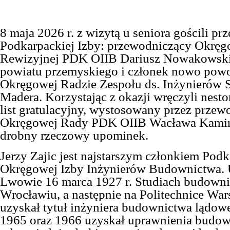
8 maja 2026 r. z wizytą u
s
eniora gościli pr
Podkarpackiej Izby: przewodniczący Okręg
Rewizyjnej PDK OIIB Dariusz Nowakowski 
powiatu przemyskiego i członek nowo pow
Okręgowej Radzie Zespołu ds. Inżynierów 
Madera. Korzystając z okazji wręczyli
n
est
list gratulacyjny, wystosowany przez prze
Okręgowej Rady PDK OIIB Wacława Kamińs
drobny rzeczowy upominek.
Jerzy Zajic jest najstarszym członkiem Podk
Okręgowej Izby Inżynierów Budownictwa.
Lwowie 16 marca 1927 r.
S
tudiach budown
Wrocławiu, a następnie na Politechnice War
uzyskał tytuł inżyniera budownictwa lądow
1965 oraz 1966 uzyskał uprawnienia budow