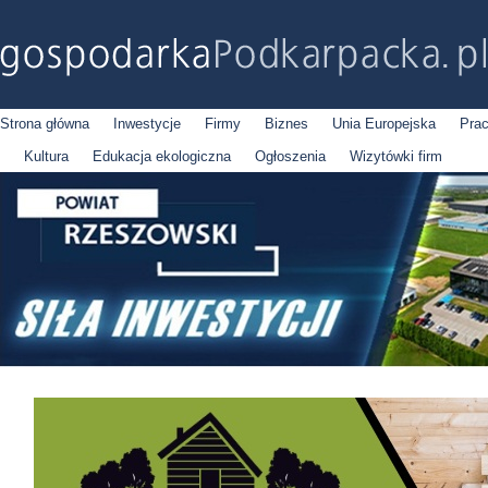
Strona główna
Inwestycje
Firmy
Biznes
Unia Europejska
Pra
Kultura
Edukacja ekologiczna
Ogłoszenia
Wizytówki firm