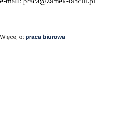
e
-mail: praca@zamek-lancut.pl
Więcej o:
praca biurowa