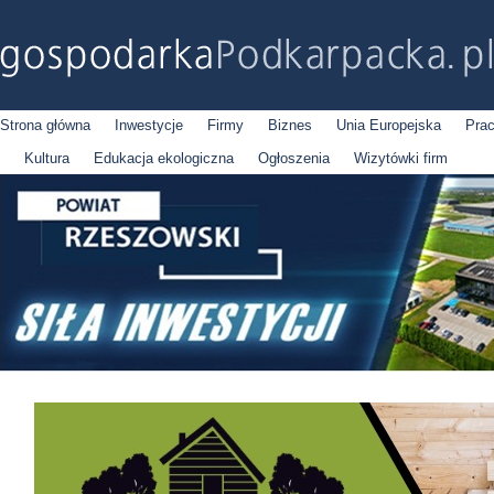
Strona główna
Inwestycje
Firmy
Biznes
Unia Europejska
Pra
Kultura
Edukacja ekologiczna
Ogłoszenia
Wizytówki firm