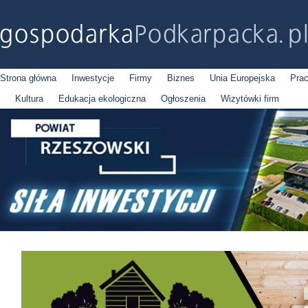
Strona główna
Inwestycje
Firmy
Biznes
Unia Europejska
Pra
Kultura
Edukacja ekologiczna
Ogłoszenia
Wizytówki firm