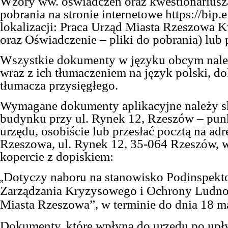
Wzory ww. oświadczeń oraz kwestionariusz
pobrania na stronie internetowe https://bip.
lokalizacji: Praca Urząd Miasta Rzeszowa K
oraz Oświadczenie – pliki do pobrania)
lub 
Wszystkie dokumenty w języku obcym nale
wraz z ich tłumaczeniem na język polski, 
tłumacza przysięgłego.
Wymagane dokumenty aplikacyjne należy s
budynku przy ul. Rynek 12, Rzeszów – pun
urzędu, osobiście lub przesłać pocztą na ad
Rzeszowa, ul. Rynek 12, 35-064 Rzeszów, 
kopercie z dopiskiem:
Dotyczy naboru na stanowisko Podinspekto
„
Zarządzania Kryzysowego i Ochrony Ludno
Miasta Rzeszowa”, w terminie do dnia 18 ma
Dokumenty, które wpłyną do urzędu po upł