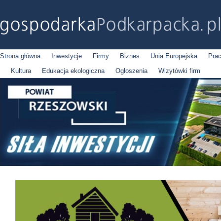
Strona główna
Inwestycje
Firmy
Biznes
Unia Europejska
Pra
Kultura
Edukacja ekologiczna
Ogłoszenia
Wizytówki firm