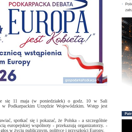
Poli
zatr
zie się 11 maja (w poniedziałek) o godz. 10 w Sali
 w Podkarpackim Urzędzie Wojewódzkim. Wstęp jest
Patr
iać, spotkać się i pokazać, że Polska - a szczególnie
ią europejskiej wspólnoty - przekazują organizatorzy. -
 głos w życiu publicznym, polityce i przyszłości Europy.