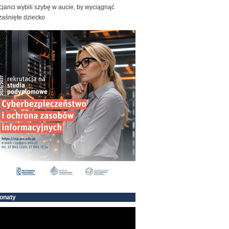
cjanci wybili szybę w aucie, by wyciągnąć
zaśnięte dziecko
onaty