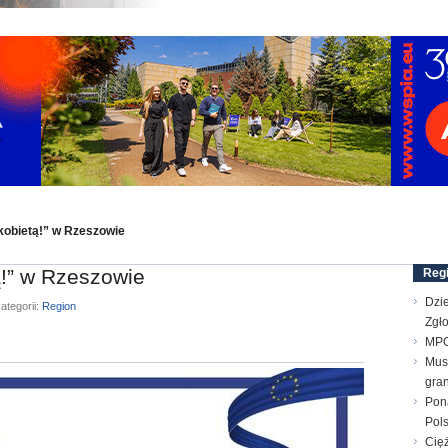
kobietą!” w Rzeszowie
ą!” w Rzeszowie
Reg
Dzie
ategorii:
Region
Zgł
MPG
Mus
gran
Pon
Pol
Cięż