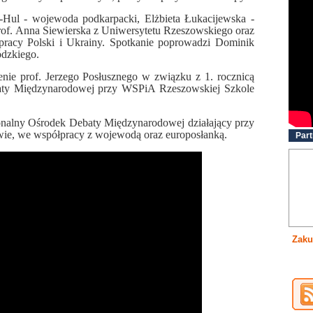
Hul - wojewoda podkarpacki, Elżbieta Łukacijewska -
rof. Anna Siewierska z Uniwersytetu Rzeszowskiego oraz
pracy Polski i Ukrainy. Spotkanie poprowadzi Dominik
dzkiego.
ie prof. Jerzego Posłusznego w związku z 1. rocznicą
baty Międzynarodowej przy WSPiA Rzeszowskiej Szkole
ionalny Ośrodek Debaty Międzynarodowej działający przy
ie, we współpracy z wojewodą oraz europosłanką.
Part
Zaku