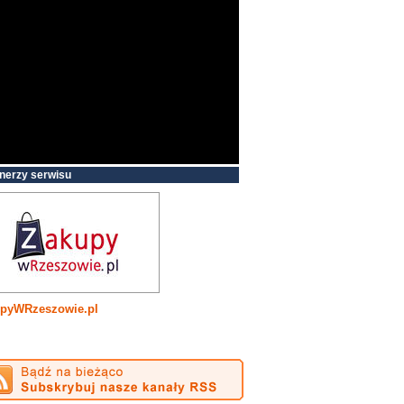
nerzy serwisu
pyWRzeszowie.pl