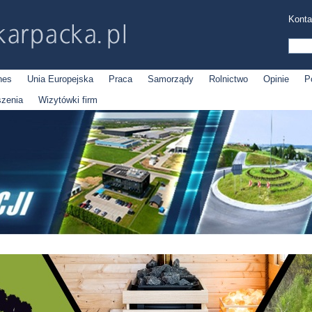
Konta
nes
Unia Europejska
Praca
Samorządy
Rolnictwo
Opinie
P
szenia
Wizytówki firm