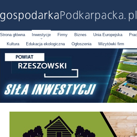
Strona główna
Inwestycje
Firmy
Biznes
Unia Europejska
Pra
Kultura
Edukacja ekologiczna
Ogłoszenia
Wizytówki firm