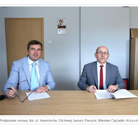
Podpisanie umowy dot. ul. Inwestorów. Od-lewej Janusz Paruzel, Wiesław Ciężadło i Krzysz