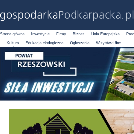
Strona główna
Inwestycje
Firmy
Biznes
Unia Europejska
Pra
Kultura
Edukacja ekologiczna
Ogłoszenia
Wizytówki firm