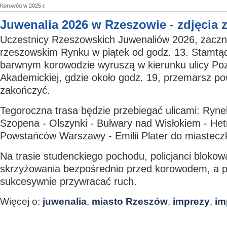
Korowód w 2025 r.
Juwenalia 2026 w Rzeszowie - zdjęcia
Uczestnicy Rzeszowskich Juwenaliów 2026, zaczną
rzeszowskim Rynku w piątek od godz. 13. Stamtąd
barwnym korowodzie wyruszą w kierunku ulicy Poz
Akademickiej, gdzie około godz. 19, przemarsz po
zakończyć.
Tegoroczna trasa będzie przebiegać ulicami: Ryne
Szopena - Olszynki - Bulwary nad Wisłokiem - Het
Powstańców Warszawy - Emilii Plater do miastecz
Na trasie studenckiego pochodu, policjanci bloko
skrzyżowania bezpośrednio przed korowodem, a po
sukcesywnie przywracać ruch.
Więcej o:
juwenalia
,
miasto Rzeszów
,
imprezy
,
im