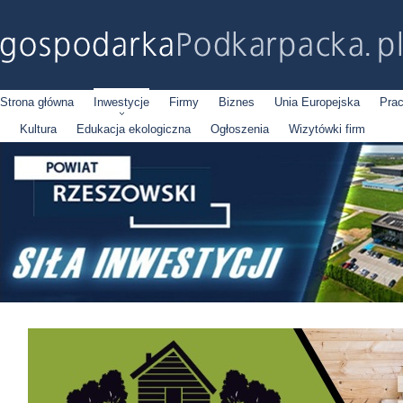
Strona główna
Inwestycje
Firmy
Biznes
Unia Europejska
Pra
Kultura
Edukacja ekologiczna
Ogłoszenia
Wizytówki firm