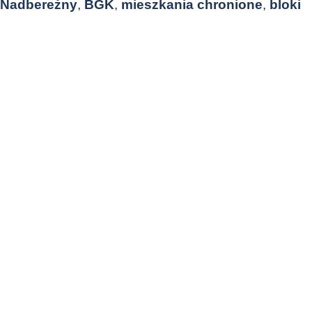
Nadbereżny
,
BGK
,
mieszkania chronione
,
bloki