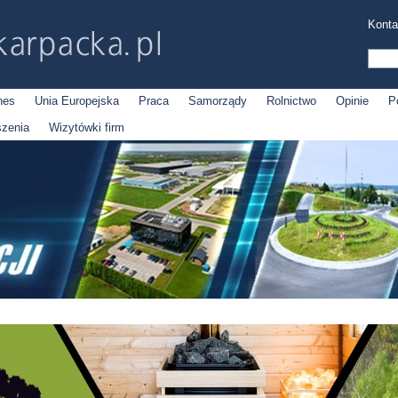
Konta
nes
Unia Europejska
Praca
Samorządy
Rolnictwo
Opinie
P
szenia
Wizytówki firm