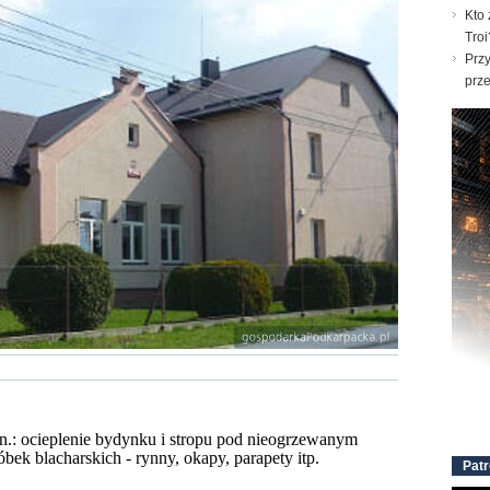
Kto 
Troi
Prz
prz
.: ocieplenie bydynku i stropu pod nieogrzewanym
k blacharskich - rynny, okapy, parapety itp.
Patr