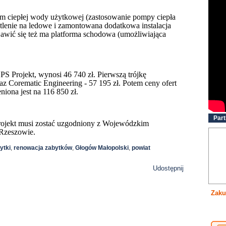
m ciepłej wody użytkowej (zastosowanie pompy ciepła
lenie na ledowe i zamontowana dodatkowa instalacja
ić się też ma platforma schodowa (umożliwiająca
 PS Projekt, wynosi 46 740 zł. Pierwszą trójkę
raz Corematic Engineering - 57 195 zł. Potem ceny ofert
niona jest na 116 850 zł.
Part
rojekt musi zostać uzgodniony z Wojewódzkim
Rzeszowie.
ytki
,
renowacja zabytków
,
Głogów Małopolski
,
powiat
Udostępnij
Zaku