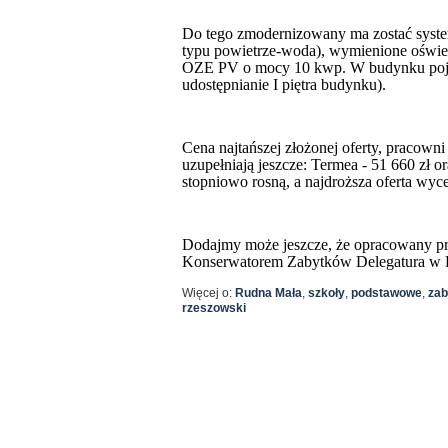
Do tego zmodernizowany ma zostać syste
typu powietrze-woda), wymienione oświet
OZE PV o mocy 10 kwp. W budynku pojaw
udostępnianie I piętra budynku).
Cena najtańszej złożonej oferty, pracowni
uzupełniają jeszcze: Termea - 51 660 zł o
stopniowo rosną, a najdroższa oferta wyce
Dodajmy może jeszcze, że opracowany p
Konserwatorem Zabytków Delegatura w 
Więcej o:
Rudna Mała
,
szkoły
,
podstawowe
,
zab
rzeszowski