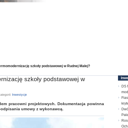
termomodernizację szkoły podstawowej w Rudnej Małej?
ernizację szkoły podstawowej w
Inwe
DS N
mod
ategorii:
Inwestycje
Fias
dem pracowni projektowych. Dokumentacja powinna
kry
podpisania umowy z wykonawcą.
Dwó
Pał
Ros
Och