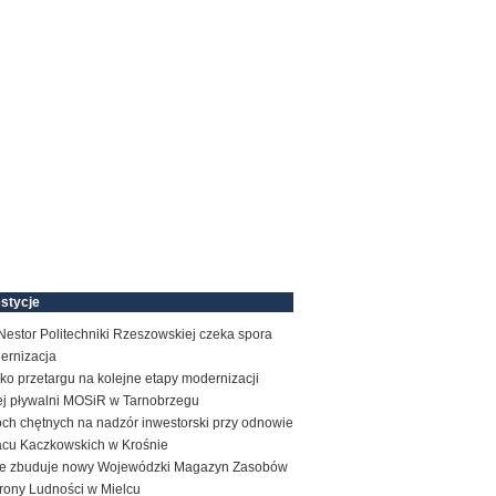
stycje
estor Politechniki Rzeszowskiej czeka spora
ernizacja
ko przetargu na kolejne etapy modernizacji
tej pływalni MOSiR w Tarnobrzegu
ch chętnych na nadzór inwestorski przy odnowie
acu Kaczkowskich w Krośnie
e zbuduje nowy Wojewódzki Magazyn Zasobów
rony Ludności w Mielcu