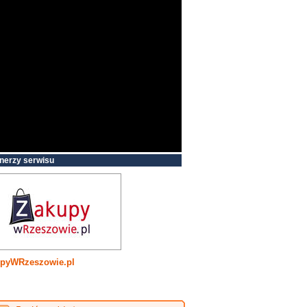
nerzy serwisu
pyWRzeszowie.pl