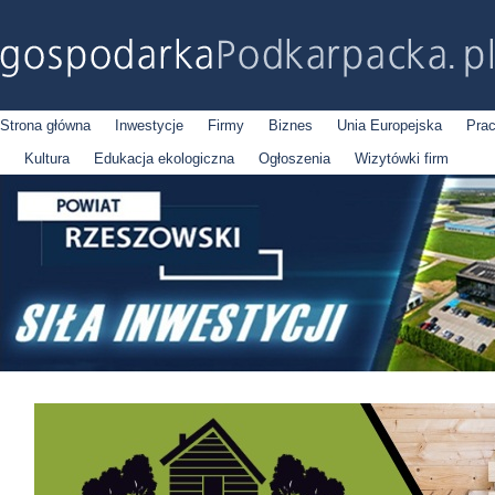
Strona główna
Inwestycje
Firmy
Biznes
Unia Europejska
Pra
Kultura
Edukacja ekologiczna
Ogłoszenia
Wizytówki firm