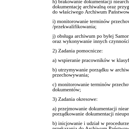
h) brakowanie dokumentacji niearch
dokumentację archiwalną oraz przyg
do właściwego Archiwum Państwow
i) monitorowanie terminów przecho
/przekwalifikowania;
j) obsługa archiwum po byłej Samo
oraz wykonywanie innych czynności
2) Zadania pomocnicze:
a) wspieranie pracowników w klasyfi
b) utrzymywanie porządku w archiw
przechowywania;
c) monitorowanie terminów przecho
dokumentów;
3) Zadania okresowe:
a) przejmowanie dokumentacji niear
porządkowanie dokumentacji nieup
b) inicjowanie i udział w procedur
przekazania do Archiwum Państwo