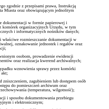
o zgodnie z przepisami prawa, Instrukcją
ta Miasta oraz obowiązującym jednolitym
e dokumentacji w formie papierowej i
 z komórek organizacyjnych Urzędu, w tym
icznych i informatycznych nośników danych;
i właściwe rozmieszczanie dokumentacji w
iwalnej, oznakowanie jednostek i regałów oraz
cji;
awnionym osobom, prowadzenie ewidencji
mentów oraz realizacja kwerend archiwalnych;
zypadku wznowienia sprawy przez komórki
 akt;
ed zniszczeniem, zagubieniem lub dostępem osób
ostępu do pomieszczeń archiwum oraz
zechowywania (temperatura, wilgotność);
cji i sposobu dokumentowania przebiegu
cyjnym i elektronicznym;