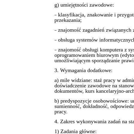
g) umiejętności zawodowe:
klasyfikacja, znakowanie i przyg
−
przekazania;
znajomość zagadnień związanych 
−
obsługa systemów informatycznych
−
znajomość obsługi komputera z s
−
oprogramowaniem biurowym (edytor 
umożliwiającym sporządzanie prawi
3. Wymagania dodatkowe:
a) mile widziane: staż pracy w ad
doświadczenie zawodowe na stanowi
dokumentów, kurs kancelaryjno-arch
b) predyspozycje osobowościowe: um
sumienność, dokładność, odpowiedzi
pracy.
4. Zakres wykonywania zadań na sta
1) Zadania główne: