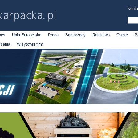
Konta
nes
Unia Europejska
Praca
Samorządy
Rolnictwo
Opinie
P
szenia
Wizytówki firm