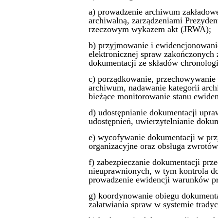
a) prowadzenie archiwum zakładoweg
archiwalną, zarządzeniami Prezyden
rzeczowym wykazem akt (JRWA);
b) przyjmowanie i ewidencjonowani
elektronicznej spraw zakończonych
dokumentacji ze składów chronolog
c) porządkowanie, przechowywanie 
archiwum, nadawanie kategorii arch
bieżące monitorowanie stanu ewiden
d) udostępnianie dokumentacji upr
udostępnień, uwierzytelnianie doku
e) wycofywanie dokumentacji w pr
organizacyjne oraz obsługa zwrotów
f) zabezpieczanie dokumentacji prz
nieuprawnionych, w tym kontrola d
prowadzenie ewidencji warunków pr
g) koordynowanie obiegu dokumenta
załatwiania spraw w systemie trady